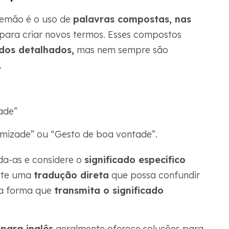
emão é o uso de
palavras compostas, nas
para criar novos termos. Esses compostos
ados detalhados,
mas nem sempre são
.
ade”
mizade” ou “Gesto de boa vontade”.
ida-as e considere o
significado específico
vite uma
tradução direta
que possa confundir
uma forma que
transmita o significado
para inglês
geralmente oferece soluções para