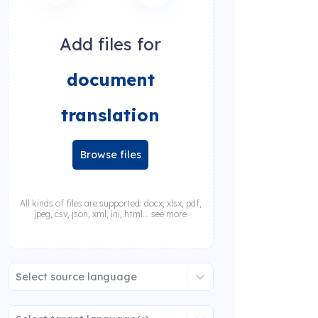
Add files for
document
translation
Browse files
All kinds of files are supported: docx, xlsx, pdf,
jpeg, csv, json, xml, ini, html... see more
Select source language