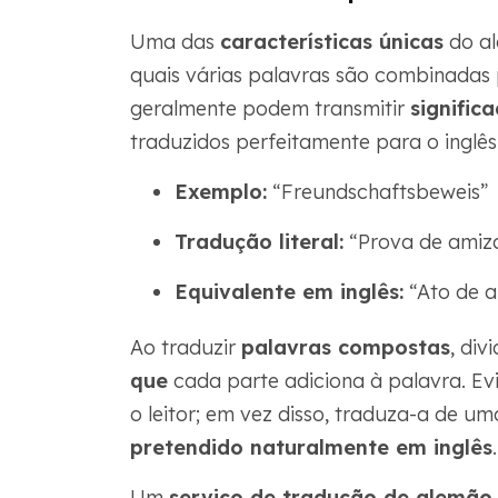
Uma das
características únicas
do al
quais várias palavras são combinadas 
geralmente podem transmitir
signific
traduzidos perfeitamente para o inglês
Exemplo:
“Freundschaftsbeweis”
Tradução literal:
“Prova de amiz
Equivalente em inglês:
“Ato de a
Ao traduzir
palavras compostas
, div
que
cada parte adiciona à palavra. E
o leitor; em vez disso, traduza-a de 
pretendido naturalmente em inglês
.
Um
serviço de tradução de alemão 