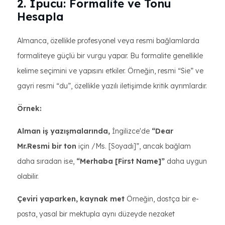
2. İpucu: Formalite ve Tonu
Hesapla
Almanca, özellikle profesyonel veya resmi bağlamlarda
formaliteye güçlü bir vurgu yapar. Bu formalite genellikle
kelime seçimini ve yapısını etkiler. Örneğin, resmi “Sie” ve
gayri resmi “du”, özellikle yazılı iletişimde kritik ayrımlardır.
Örnek:
Alman iş yazışmalarında,
İngilizce'de
“Dear
Mr.Resmi bir ton
için /Ms. [Soyadı]”, ancak bağlam
daha sıradan ise,
“Merhaba [First Name]”
daha uygun
olabilir.
Çeviri yaparken, kaynak met
Örneğin, dostça bir e-
posta, yasal bir mektupla aynı düzeyde nezaket