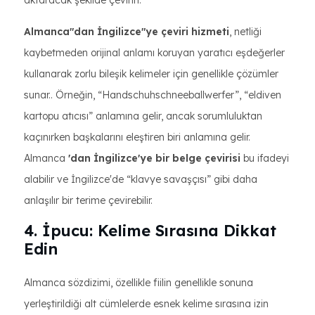
aktaracak şekilde çevirin.
Almanca"dan İngilizce"ye çeviri hizmeti
, netliği
kaybetmeden orijinal anlamı koruyan yaratıcı eşdeğerler
kullanarak zorlu bileşik kelimeler için genellikle çözümler
sunar.. Örneğin, “Handschuhschneeballwerfer”, “eldiven
kartopu atıcısı” anlamına gelir, ancak sorumluluktan
kaçınırken başkalarını eleştiren biri anlamına gelir.
Almanca
'dan İngilizce'ye bir belge çevirisi
bu ifadeyi
alabilir ve İngilizce'de “klavye savaşçısı” gibi daha
anlaşılır bir terime çevirebilir.
4. İpucu: Kelime Sırasına Dikkat
Edin
Almanca sözdizimi, özellikle fiilin genellikle sonuna
yerleştirildiği alt cümlelerde esnek kelime sırasına izin