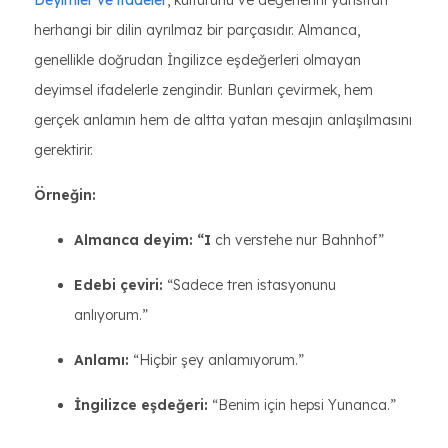
Deyimler ve ifadeler
, kültürünü ve değerlerini yansıtan
herhangi bir dilin ayrılmaz bir parçasıdır. Almanca,
genellikle doğrudan İngilizce eşdeğerleri olmayan
deyimsel ifadelerle zengindir. Bunları çevirmek, hem
gerçek anlamın hem de altta yatan mesajın anlaşılmasını
gerektirir.
Örneğin:
Almanca deyim: “I
ch verstehe nur Bahnhof”
Edebi çeviri:
“Sadece tren istasyonunu
anlıyorum.”
Anlamı:
“Hiçbir şey anlamıyorum.”
İngilizce eşdeğeri:
“Benim için hepsi Yunanca.”