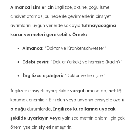
Almanca isimler cin
İngilizce, aksine, çoğu isme
cinsiyet atamaz, bu nedenle çevirmenlerin cinsiyet
ayrımlarını uygun yerlerde saklayıp
tutmayacağına
karar vermeleri gerekebilir.
Örnek:
Almanca:
“Doktor ve Krankenschwester.”
Edebi çeviri:
“Doktor (erkek) ve hemşire (kadın).”
İngilizce eşdeğeri:
“Doktor ve hemşire.”
İngilizce cinsiyeti aynı şekilde
vurgul
amasa da,
net
liği
korumak önemlidir. Bir rolün veya unvanın cinsiyete özg
ü
olduğu
durumlarda,
İngilizce kurallarına uyacak
şekilde uyarlayın veya
yalnızca metnin anlamı için çok
önemliyse cin
siy
eti netleştirin.