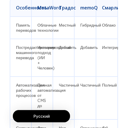
Особенность
MotaWord
Традос
memoQ
Смарлинг
Память
Облачные
Местный
Гибридный
Облако
переводов
технологии
Постредактирование
Интегрированный
Добавить
Добавить
Интегрирова
машинного
подход
перевода
(ИИ
+
Человек)
Автоматизация
Полная
Частичный
Частичный
Полный
рабочих
автоматизация
процессов
от
CMS
до
доставки.
Русский