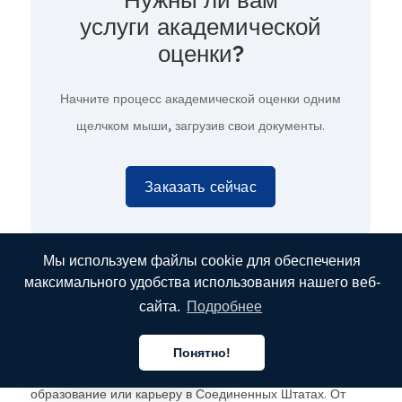
услуги академической
оценки?
Начните процесс академической оценки
одним
щелчком мыши,
загрузив свои документы.
Заказать сейчас
Мы используем файлы cookie для обеспечения
максимального удобства использования нашего веб-
Заключение
сайта.
Подробнее
Точная оценка дипломов необходима либерийским
Понятно!
Русский
студентам и специалистам, желающим продолжить
образование или карьеру в Соединенных Штатах. От