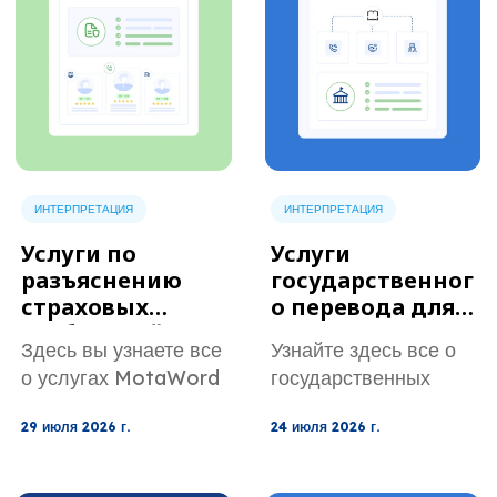
ИНТЕРПРЕТАЦИЯ
ИНТЕРПРЕТАЦИЯ
Услуги по
Услуги
разъяснению
государственног
страховых
о перевода для
требований для
государственны
Здесь вы узнаете все
Узнайте здесь все о
урегулирования
х учреждений и
о услугах MotaWord
государственных
претензий и
общественных
по переводу
услугах устного
оказания
программ.
29 июля 2026 г.
24 июля 2026 г.
страховых
перевода от
поддержки
документов для
MotaWord для
клиентам.
обработки претензий
государственных