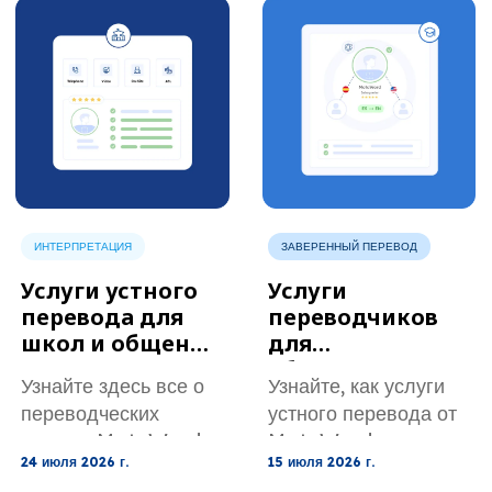
и поддержки
учреждений и
клиентов.
общественных
программ.
ИНТЕРПРЕТАЦИЯ
ЗАВЕРЕННЫЙ ПЕРЕВОД
Услуги устного
Услуги
перевода для
переводчиков
школ и общения
для
с родителями.
образовательны
Узнайте здесь все о
Узнайте, как услуги
х учреждений,
переводческих
устного перевода от
колледжей и
услугах MotaWord
MotaWord могут
университетов.
24 июля 2026 г.
15 июля 2026 г.
для школ и общения
помочь в школах,