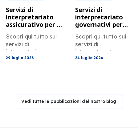
Servizi di
Servizi di
interpretariato
interpretariato
assicurativo per la
governativi per
gestione dei
enti pubblici e
Scopri qui tutto sui
Scopri qui tutto sui
sinistri e
programmi
servizi di
servizi di
l'assistenza
comunitari
interpretariato
interpretariato
clienti.
29 luglio 2026
24 luglio 2026
assicurativo di
governativo di
MotaWord per la
MotaWord per enti
gestione dei sinistri e
pubblici e programmi
l'assistenza clienti.
comunitari.
Vedi tutte le pubblicazioni del nostro blog