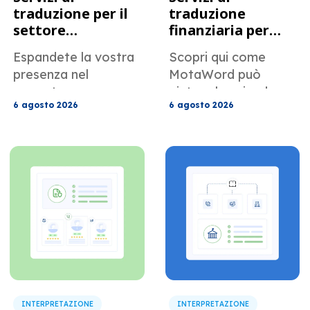
traduzione per il
traduzione
settore
finanziaria per
automobilistico,
aziende straniere
Espandete la vostra
Scopri qui come
rivolti a fornitori
che operano negli
presenza nel
MotaWord può
globali che
Stati Uniti.
mercato
aiutare le aziende
vendono a
6 agosto 2026
6 agosto 2026
automobilistico
straniere a tradurre i
produttori
statunitense con
propri documenti per
statunitensi.
servizi di traduzione
l'utilizzo negli Stati
specifici per manuali,
Uniti.
specifiche tecniche,
file PPAP, documenti
di garanzia e
comunicazioni con i
fornitori.
INTERPRETAZIONE
INTERPRETAZIONE