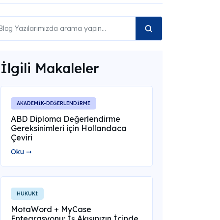
İlgili Makaleler
AKADEMİK-DEĞERLENDİRME
ABD Diploma Değerlendirme
Gereksinimleri için Hollandaca
Çeviri
Oku ➞
HUKUKİ
MotaWord + MyCase
Entegrasyonu: İş Akışınızın İçinde