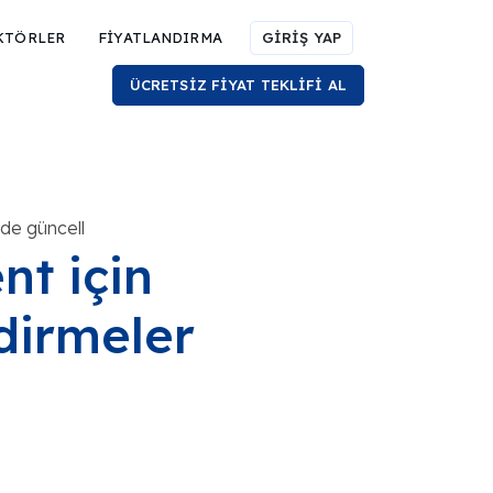
KTÖRLER
FİYATLANDIRMA
GİRİŞ YAP
ÜCRETSİZ FİYAT TEKLİFİ AL
nde güncell
nt için
dirmeler