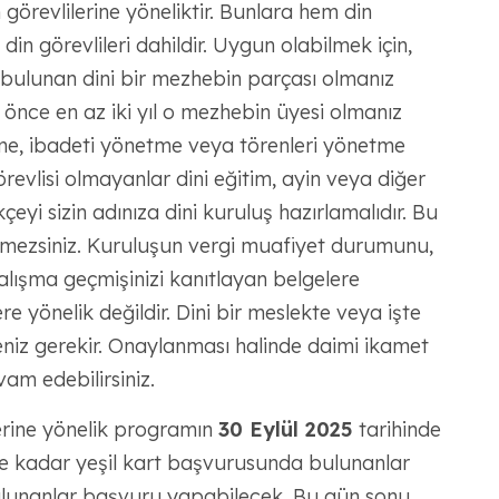
 görevlilerine yöneliktir. Bunlara hem din
din görevlileri dahildir. Uygun olabilmek için,
bulunan dini bir mezhebin parçası olmanız
nce en az iki yıl o mezhebin üyesi olmanız
rme, ibadeti yönetme veya törenleri yönetme
 görevlisi olmayanlar dini eğitim, ayin veya diğer
çeyi sizin adınıza dini kuruluş hazırlamalıdır. Bu
emezsiniz. Kuruluşun vergi muafiyet durumunu,
 çalışma geçmişinizi kanıtlayan belgelere
re yönelik değildir. Dini bir meslekte veya işte
niz gerekir. Onaylanması halinde daimi ikamet
vam edebilirsiniz.
erine yönelik programın
30 Eylül 2025
tarihinde
he kadar yeşil kart başvurusunda bulunanlar
ulunanlar başvuru yapabilecek. Bu gün sonu