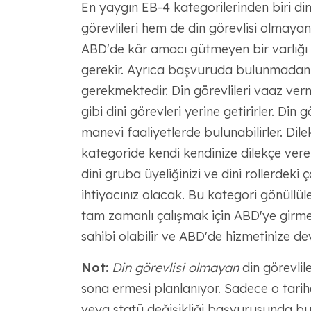
En yaygın EB-4 kategorilerinden biri din
görevlileri hem de din görevlisi olmayan 
ABD'de kâr amacı gütmeyen bir varlığı 
gerekir. Ayrıca başvuruda bulunmadan ö
gerekmektedir. Din görevlileri vaaz ve
gibi dini görevleri yerine getirirler. Din
manevi faaliyetlerde bulunabilirler. Dilek
kategoride kendi kendinize dilekçe ver
dini gruba üyeliğinizi ve dini rollerdeki
ihtiyacınız olacak. Bu kategori gönüllüle
tam zamanlı çalışmak için ABD'ye girme
sahibi olabilir ve ABD'de hizmetinize de
Not:
Din görevlisi olmayan
din görevlil
sona ermesi planlanıyor. Sadece o tari
veya statü değişikliği başvurusunda b