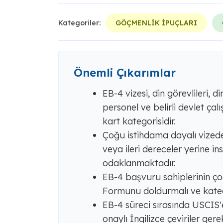
Kategoriler:
GÖÇMENLİK İPUÇLARI
Önemli Çıkarımlar
EB-4 vizesi, din görevlileri, d
personel ve belirli devlet çalı
kart kategorisidir.
Çoğu istihdama dayalı vizeden
veya ileri dereceler yerine i
odaklanmaktadır.
EB-4 başvuru sahiplerinin ço
Formunu doldurmalı ve kategor
EB-4 süreci sırasında USCIS'
onaylı İngilizce çeviriler gerek