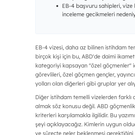
EB-4 başvuru sahipleri, vize 
inceleme gecikmeleri nedeniyle
EB-4 vizesi, daha az bilinen istihdam tem
birçok kişi için bu, ABD'de daimi ikamet
kategoriyi kapsayan "özel göçmenler" iç
görevlileri, özel göçmen gençler, yayınc
yolları olan diğerleri gibi gruplar yer alı
Diğer istihdam temelli vizelerden farklı 
almak söz konusu değil. ABD göçmenlik ya
kriterleri karşılamakla ilgilidir. Bu yaz
şeyi açıklayacağız. Kimlerin uygun olduğ
ve süreçte neler beklenmesi gerektiğini