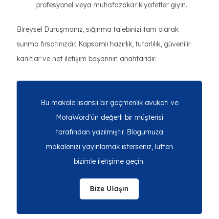
profesyonel veya muhafazakar kıyafetler giyin.
Bireysel Duruşmanız, sığınma talebinizi tam olarak
sunma fırsatınızdır. Kapsamlı hazırlık, tutarlılık, güvenilir
kanıtlar ve net iletişim başarının anahtarıdır.
Bu makale lisanslı bir göçmenlik avukatı ve
MotaWord'ün değerli bir müşterisi
tarafından yazılmıştır. Blogumuza
makalenizi yayınlamak isterseniz, lütfen
bizimle iletişime geçin.
Bize Ulaşın