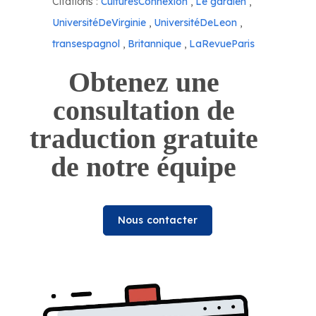
Citations :
CulturesConnexion
,
Le gardien
,
UniversitéDeVirginie
,
UniversitéDeLeon
,
transespagnol
,
Britannique
,
LaRevueParis
Obtenez une
consultation de
traduction gratuite
de notre équipe
Nous contacter