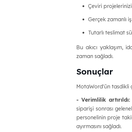
Çeviri projelerini
Gerçek zamanlı iş 
Tutarlı teslimat s
Bu akıcı yaklaşım, id
zaman sağladı.
Sonuçlar
MotaWord'ün tasdikli ç
- Verimlilik artırıldı:
siparişi sonrası gele
personelinin proje taki
ayırmasını sağladı.