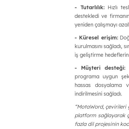
- Tutarlılık:
Hızlı tesl
destekledi ve firmanı
yeniden çalışmayı azal
- Küresel erişim:
Doğr
kurulmasını sağladı, sı
iş geliştirme hedeflerin
- Müşteri desteği:
7
programa uygun şekil
hassas dosyalama ve
indirilmesini sağladı.
“MotaWord, çevirileri 
platform sağlayarak çe
fazla dil projesinin ko