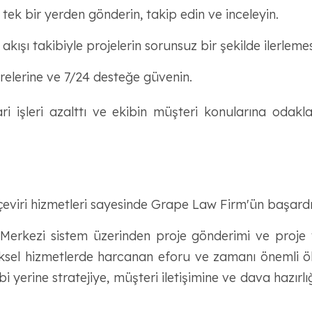
zi tek bir yerden gönderin, takip edin ve inceleyin.
akışı takibiyle projelerin sorunsuz bir şekilde ilerlemes
ürelerine ve 7/24 desteğe güvenin.
ari işleri azalttı ve ekibin müşteri konularına odakl
eviri hizmetleri sayesinde Grape Law Firm'ün başardık
Merkezi sistem üzerinden proje gönderimi ve proje t
neksel hizmetlerde harcanan eforu ve zamanı önemli ö
bi yerine stratejiye, müşteri iletişimine ve dava hazı