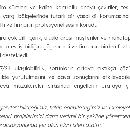
im süreleri ve kalite kontrollü onaylı çeviriler, tes
n yargı bölgelerinde tutarlı bir yasal dil korumasın
ttı ve firmanın profesyonel sesini korudu.
u çok dilli içerik, uluslararası müşteriler ve muhatap
nır ötesi iş birliğini güçlendirdi ve firmanın birden fa
i destekledi.
/24 ulaşılabilirlik, sorunların ortaya çıktıkça çözü
de yürütülmesini ve dava sonuçlarını etkileyebi
ya müzakereler sırasında engellerin orataya ç
gönderebileceğimiz, takip edebileceğimiz ve inceleye
viri projelerimizi daha verimli bir şekilde yönetmem
ordinasyonunda yer alan idari işleri azalttı.”