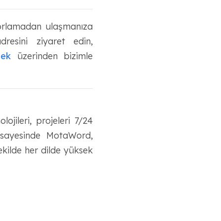
 zorlamadan ulaşmanıza
resini ziyaret edin,
tek
üzerinden bizimle
jileri, projeleri 7/24
 sayesinde MotaWord,
ekilde her dilde yüksek