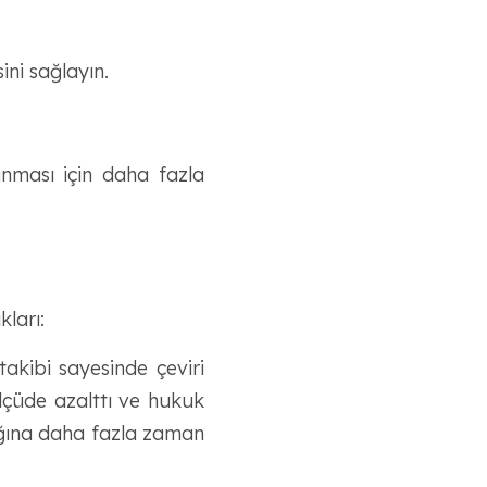
ini sağlayın.
anması için daha fazla
ları:
akibi sayesinde çeviri
lçüde azalttı ve hukuk
rlığına daha fazla zaman