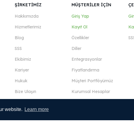
ŞİRKETİMİZ
MÜŞTERİLER İÇİN
ÇE
Hakkımızda
Giriş Yap
Gi
Hizmetlerimiz
Kayıt Ol
Ka
Blog
Özellikler
SS
SSS
Diller
Ekibimiz
Entegrasyonlar
Kariyer
Fiyatlandırma
Hukuk
Müşteri Portföyümüz
Bize Ulaşın
Kurumsal Hesaplar
ur website.
Learn more
Devamını Görüntüle