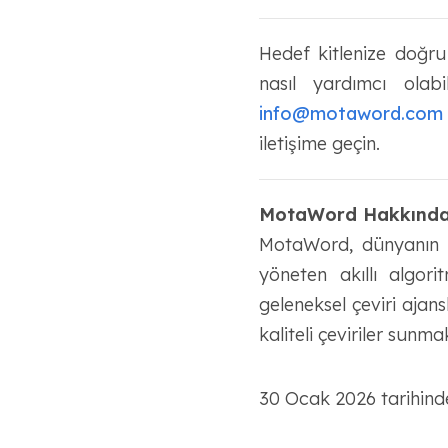
Hedef kitlenize doğru
nasıl yardımcı olab
info@motaword.com
iletişime geçin.
MotaWord Hakkınd
MotaWord, dünyanın en
yöneten akıllı algo
geleneksel çeviri ajan
kaliteli çeviriler sunma
30 Ocak 2026 tarihind