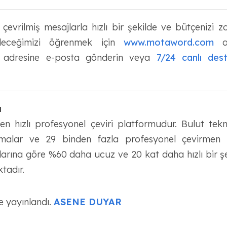
 çevrilmiş mesajlarla hızlı bir şekilde ve bütçenizi
ileceğimizi öğrenmek için
www.motaword.com
ad
adresine e-posta gönderin veya
7/24 canlı des
a
 hızlı profesyonel çeviri platformudur. Bulut teknolo
ritmalar ve 29 binden fazla profesyonel çevirmen
slarına göre %60 daha ucuz ve 20 kat daha hızlı bir ş
ktadır.
e yayınlandı.
ASENE DUYAR