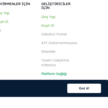
VİRMENLER İÇİN
GELİŞTİRİCİLER
İÇİN
riş Yap
Giriş Yap
yıt Ol
Kayıt Ol
S
Geliştirici Portalı
API Dokümantasyonu
Eklentiler
Yazılım Geliştirme
Kitlerimiz
Platform Sağlığı
Got it!