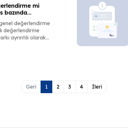
erlendirme mi
s bazında
irme mi:
 genel değerlendirme
ki fark nedir?
zlı değerlendirme
arkı ayrıntılı olarak
, üniversitenizin veya
in tam olarak neye
duğunu seçmenize
r.
Geri
1
2
3
4
İleri