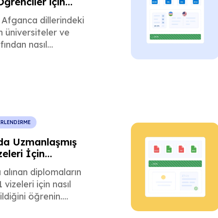
ğrenciler için
 Değerlendirme
Afganca dillerindeki
n üniversiteler ve
ından nasıl
ldiğini öğrenin.
ten kaçının, çeviri
 uyun ve notları doğru
 dönüştürün.
ERLENDİRME
da Uzmanlaşmış
eleri İçin
 Değerlendirme
alınan diplomaların
vizeleri için nasıl
ldiğini öğrenin.
 önlemek için Gakushi