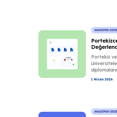
denkliği, k
USCIS gerek
AKADEMİK-DEĞ
Portekizc
Değerlend
Mesleki L
Portekiz ve
üniversitel
diplomaları
değerlendiri
1 Nisan 2026
Diploma den
ve sık yapı
kaçınılacağı
AKADEMİK-DEĞ