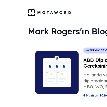
Mark Rogers'ın Blog
AKADEMİK-DEĞ
ABD Dipl
Gereksinim
Hollandac
Hollanda ve
diplomaların
HBO, WO, E
onaylı terc
4 Haziran 2026
akademik d
USCIS ve ka