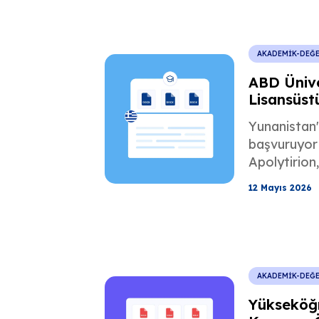
etkilediğini
AKADEMİK-DEĞ
ABD Ünive
Lisansüstü
Yunanca Ç
Yunanistan
başvuruyor
Apolytirion,
transkriptl
12 Mayıs 2026
ölçekleri ve
hazır akade
onaylı Yuna
edinin.
AKADEMİK-DEĞ
Yükseköğ