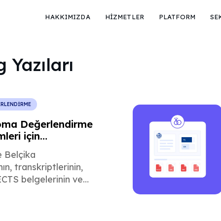
HAKKIMIZDA
HİZMETLER
PLATFORM
SE
 Yazıları
ERLENDİRME
oma Değerlendirme
leri için
a Çeviri
 Belçika
ın, transkriptlerinin,
CTS belgelerinin ve
ümelerinin ABD
eğerlendirmesi,
bul süreçlerini nasıl