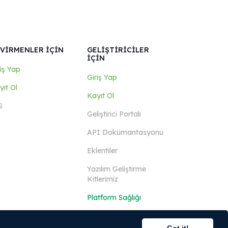
VİRMENLER İÇİN
GELİŞTİRİCİLER
İÇİN
riş Yap
Giriş Yap
yıt Ol
Kayıt Ol
S
Geliştirici Portalı
API Dokümantasyonu
Eklentiler
Yazılım Geliştirme
Kitlerimiz
Platform Sağlığı