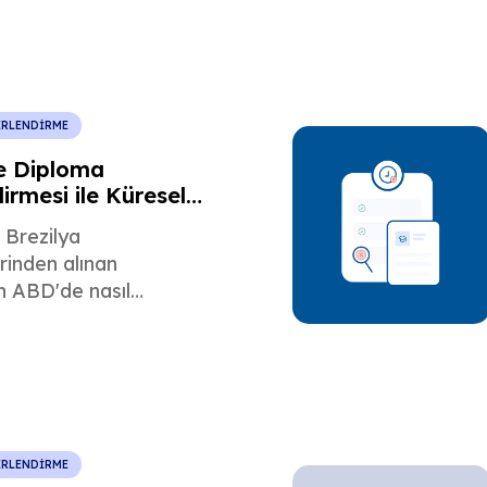
redi dönüştürme ve
sinimlerini anlayın.
ERLENDİRME
e Diploma
irmesi ile Küresel
isanslama
 Brezilya
erinden alınan
n ABD'de nasıl
ldiğini öğrenin.
kliği, gerekli belgeler
lan hatalardan nasıl
 konularını anlayın.
ERLENDİRME