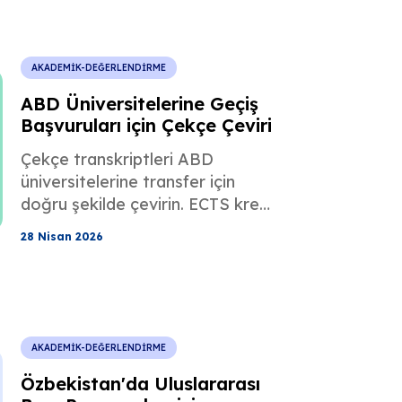
AKADEMİK-DEĞERLENDİRME
ABD Üniversitelerine Geçiş
Başvuruları için Çekçe Çeviri
Çekçe transkriptleri ABD
üniversitelerine transfer için
doğru şekilde çevirin. ECTS kredi
notunun ABD kredi notuna
28 Nisan 2026
dönüştürülmesi, sık yapılan
hatalar ve onaylı çevirinin onay
sürecini nasıl hızlandırdığı
hakkında bilgi edinin.
AKADEMİK-DEĞERLENDİRME
Özbekistan'da Uluslararası