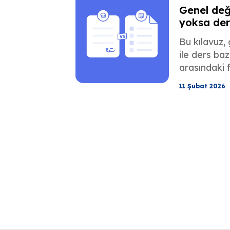
Genel değ
yoksa der
değerlend
Bu kılavuz,
Aralarında
ile ders ba
arasındaki f
açıklayarak
11 Şubat 2026
işvereniniz
ihtiyacı ol
yardımcı olu