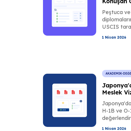
Konuşan Ö
Akademik
Peştuca ve 
diplomaları
USCIS taraf
değerlendiri
1 Nisan 2026
Reddedilmek
kurallarına
bir şekilde
AKADEMİK-DEĞ
Japonya'
Meslek Viz
Akademik
Japonya'da 
H-1B ve O-1 
değerlendiri
Gecikmeleri
1 Nisan 2026