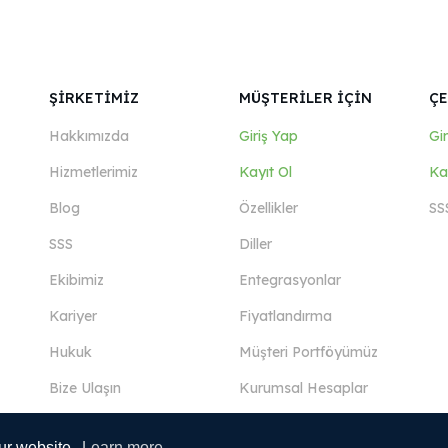
ŞİRKETİMİZ
MÜŞTERİLER İÇİN
ÇE
Hakkımızda
Giriş Yap
Gi
Hizmetlerimiz
Kayıt Ol
Ka
Blog
Özellikler
SS
SSS
Diller
Ekibimiz
Entegrasyonlar
Kariyer
Fiyatlandırma
Hukuk
Müşteri Portföyümüz
Bize Ulaşın
Kurumsal Hesaplar
ur website.
Learn more