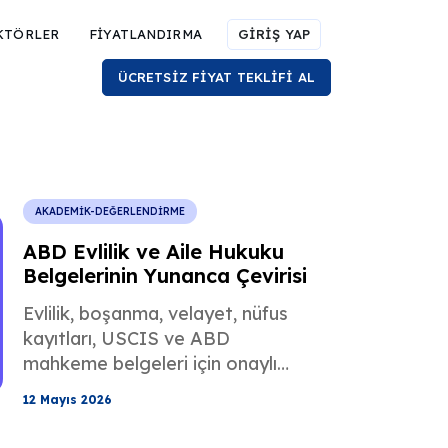
KTÖRLER
FİYATLANDIRMA
GİRİŞ YAP
ÜCRETSİZ FİYAT TEKLİFİ AL
AKADEMİK-DEĞERLENDİRME
ABD Evlilik ve Aile Hukuku
Belgelerinin Yunanca Çevirisi
Evlilik, boşanma, velayet, nüfus
kayıtları, USCIS ve ABD
mahkeme belgeleri için onaylı
Yunanca-İngilizce çeviri hizmeti
12 Mayıs 2026
alın.