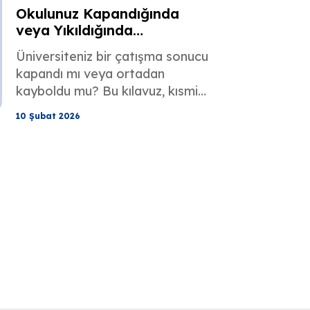
Okulunuz Kapandığında
en kısa sürede nasıl alacağınızı
veya Yıkıldığında
keşfedin.
Diplomanızı Nasıl
Üniversiteniz bir çatışma sonucu
Kanıtlayabilirsiniz?
kapandı mı veya ortadan
kayboldu mu? Bu kılavuz, kısmi
kanıtları kullanarak diplomanızı
10 Şubat 2026
nasıl değerlendireceğinizi ve
akademik kayıtlarınızı nasıl
yeniden oluşturacağınızı
gösteriyor.