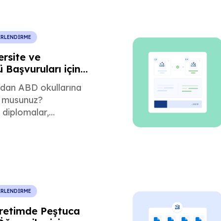
 öğrenin.
ERLENDİRME
rsite ve
 Başvuruları için
eviri
'dan ABD okullarına
 musunuz?
 diplomalar,
er, notlandırma
 üniversiteye giriş için
mik kayıtlar için
nca-İngilizce çeviriler
ERLENDİRME
retimde Peştuca