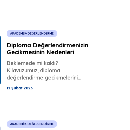
denkliği, ECTS dönüşümü, not
ortalaması eşleştirmesi ve
gerekli belgeler hakkında bilgi
edinin.
AKADEMİK-DEĞERLENDİRME
Diploma Değerlendirmenizin
Gecikmesinin Nedenleri
Beklemede mi kaldı?
Kılavuzumuz, diploma
değerlendirme gecikmelerini
nasıl düzelteceğinizi ve
11 Şubat 2026
raporunuzun beklemede
olmaktan nasıl çıkarılacağını
açıklıyor. Çeviri hatalarından ve
dokümantasyon eksikliklerinden
nasıl kaçınacağınızı ve geçerli
AKADEMİK-DEĞERLENDİRME
değerlendirmenizi mümkün olan