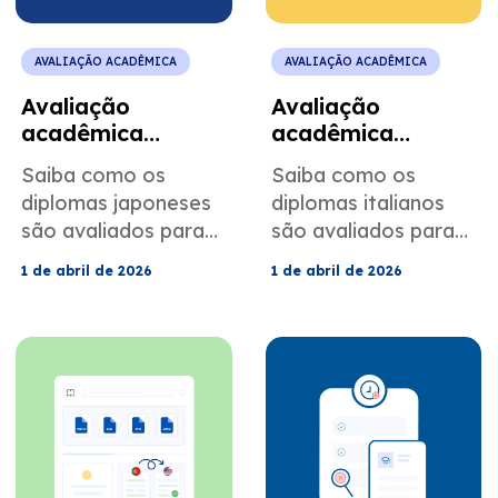
AVALIAÇÃO ACADÊMICA
AVALIAÇÃO ACADÊMICA
Avaliação
Avaliação
acadêmica
acadêmica
japonesa para
italiana para
Saiba como os
Saiba como os
vistos
candidaturas a
diplomas japoneses
diplomas italianos
profissionais
programas de
são avaliados para
são avaliados para
especializados
pós-graduação
os vistos H-1B e O-1.
fins de pós-
1 de abril de 2026
1 de abril de 2026
Entenda a
graduação nos EUA.
equivalência do
Entenda a
Gakushi, a
equivalência do
conversão de
Laurea, a conversão
créditos e os
de ECTS, o
requisitos do USCIS
mapeamento do
para evitar atrasos.
GPA e os
documentos