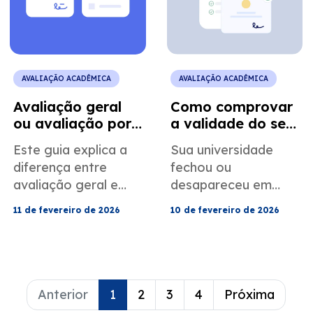
para obter sua
avaliação
reconhecida o mais
rápido possível.
AVALIAÇÃO ACADÊMICA
AVALIAÇÃO ACADÊMICA
Avaliação geral
Como comprovar
ou avaliação por
a validade do seu
disciplina: qual a
diploma quando
Este guia explica a
Sua universidade
diferença?
sua instituição de
diferença entre
fechou ou
ensino é fechada
avaliação geral e
desapareceu em
ou destruída
avaliação por
meio a um conflito?
11 de fevereiro de 2026
10 de fevereiro de 2026
disciplina, para que
Nosso guia mostra
você possa escolher
como avaliar seu
exatamente o que
diploma e
sua universidade ou
reconstruir seu
empregador precisa.
histórico acadêmico
Anterior
1
2
3
4
Próxima
usando evidências