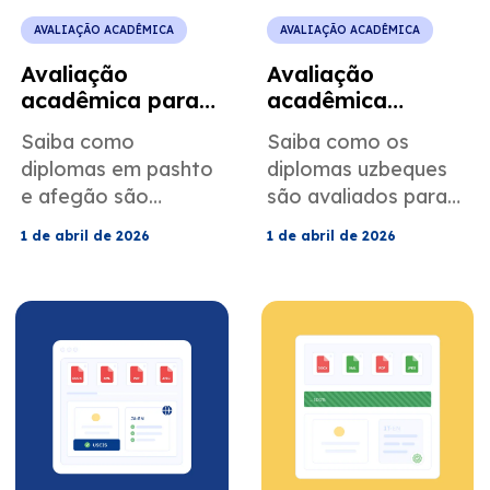
a aprovação.
AVALIAÇÃO ACADÊMICA
AVALIAÇÃO ACADÊMICA
Avaliação
Avaliação
acadêmica para
acadêmica
estudantes
uzbeque para
Saiba como
Saiba como os
falantes de
programas de
diplomas em pashto
diplomas uzbeques
pashto no ensino
bolsas de estudo
e afegão são
são avaliados para
superior
internacionais
avaliados por
os programas
1 de abril de 2026
1 de abril de 2026
universidades e pelo
Fulbright e
USCIS. Evite
Chevening. Evite
rejeições, cumpra as
incompatibilidades
regras de tradução
entre seu diploma e
e converta as notas
os requisitos da
com precisão.
bolsa de estudos.