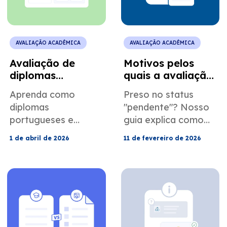
necessários.
AVALIAÇÃO ACADÊMICA
AVALIAÇÃO ACADÊMICA
Avaliação de
Motivos pelos
diplomas
quais a avaliação
portugueses para
de suas
Aprenda como
Preso no status
fins de
credenciais pode
diplomas
"pendente"? Nosso
licenciamento
ser atrasada
portugueses e
guia explica como
profissional global
brasileiros são
resolver atrasos na
1 de abril de 2026
11 de fevereiro de 2026
avaliados nos EUA.
avaliação de
Entenda a
credenciais e liberar
equivalência de
seu relatório.
credenciais, os
Descubra como
documentos
evitar erros de
necessários e como
tradução e lacunas
evitar erros comuns.
na documentação