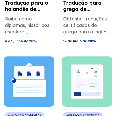
Tradução para o
Tradução para
holandês de
grego de
acordo com os
documentos de
Saiba como
Obtenha traduções
requisitos de
direito
diplomas, históricos
certificadas do
avaliação de
matrimonial e
escolares,
grego para o inglês
credenciais dos
familiar dos EUA
certificados HBO,
para documentos
EUA.
4 de junho de 2026
12 de maio de 2026
WO, ECTS e
relacionados a
traduções
casamento, divórcio,
juramentadas da
guarda de filhos,
Holanda e da
registro civil, USCIS
Bélgica afetam a
e tribunais dos EUA.
avaliação
acadêmica, o USCIS
e os processos de
admissão nos EUA.
AVALIAÇÃO ACADÊMICA
AVALIAÇÃO ACADÊMICA