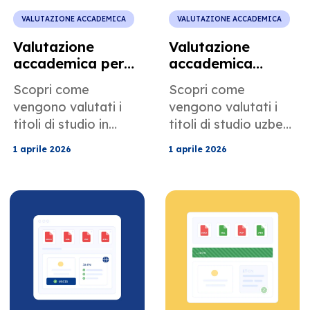
VALUTAZIONE ACCADEMICA
VALUTAZIONE ACCADEMICA
Valutazione
Valutazione
accademica per
accademica
studenti di lingua
uzbeka per i
Scopri come
Scopri come
pashto
programmi di
vengono valutati i
vengono valutati i
nell'istruzione
borse di studio
titoli di studio in
titoli di studio uzbeki
superiore
internazionali
lingua pashto e
per le borse di studio
1 aprile 2026
1 aprile 2026
afghana dalle
Fulbright e
università e
Chevening. Evitate
dall'USCIS. Evita i
incongruenze tra i
rifiuti, rispetta le
titoli di studio e
regole di traduzione
soddisfate i requisiti
e converti i voti in
per le borse di
modo accurato.
studio.