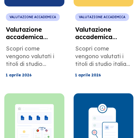
VALUTAZIONE ACCADEMICA
VALUTAZIONE ACCADEMICA
Valutazione
Valutazione
accademica
accademica
giapponese per
italiana per le
Scopri come
Scopri come
visti professionali
domande di
vengono valutati i
vengono valutati i
specializzati
ammissione ai
titoli di studio
titoli di studio italiani
corsi di laurea
giapponesi per i visti
per l'ammissione ai
specialistica.
1 aprile 2026
1 aprile 2026
H-1B e O-1. È
corsi di laurea
fondamentale
magistrale negli
comprendere
Stati Uniti.
l'equivalenza del
Comprendere
visto Gakushi, la
l'equivalenza dei
conversione dei
titoli di laurea, la
crediti e i requisiti
conversione dei
dell'USCIS per
crediti ECTS, la