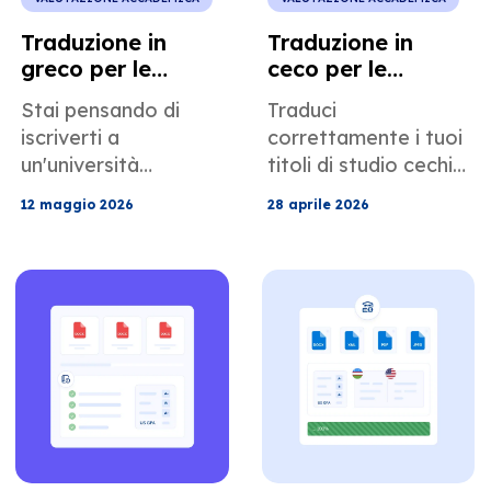
Traduzione in
Traduzione in
greco per le
ceco per le
ammissioni a
domande di
Stai pensando di
Traduci
college e corsi di
trasferimento alle
iscriverti a
correttamente i tuoi
laurea
università
un'università
titoli di studio cechi
specialistica negli
statunitensi
statunitense pur
per il trasferimento
Stati Uniti
12 maggio 2026
28 aprile 2026
essendo in Grecia?
in un'università
Ottieni traduzioni
statunitense. Scopri
certificate dal greco
la conversione da
all'inglese per
crediti ECTS a crediti
Apolytirion, diplomi,
statunitensi, gli errori
certificati, scale di
più comuni e come
valutazione e
una traduzione
documenti
certificata velocizza
accademici pronti
l'approvazione.
per l'ammissione.