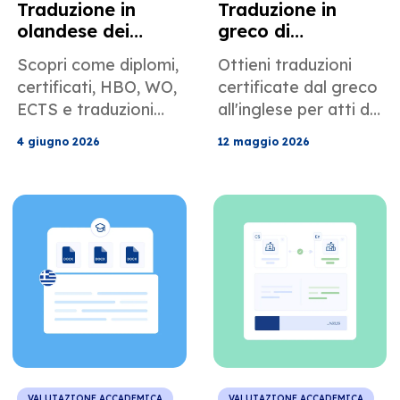
Traduzione in
Traduzione in
olandese dei
greco di
requisiti di
documenti relativi
Scopri come diplomi,
Ottieni traduzioni
valutazione delle
al diritto
certificati, HBO, WO,
certificate dal greco
credenziali
matrimoniale e di
ECTS e traduzioni
all'inglese per atti di
statunitensi
famiglia degli
certificate olandesi e
matrimonio, divorzio,
Stati Uniti
4 giugno 2026
12 maggio 2026
belghe influiscono
affidamento dei figli,
sulla valutazione
stato civile,
accademica,
documenti USCIS e
sull'USCIS e sulle
atti giudiziari
ammissioni negli
statunitensi.
Stati Uniti.
VALUTAZIONE ACCADEMICA
VALUTAZIONE ACCADEMICA