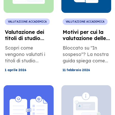
evitare ritardi.
mappatura del GPA
e i documenti
richiesti.
VALUTAZIONE ACCADEMICA
VALUTAZIONE ACCADEMICA
Valutazione dei
Motivi per cui la
titoli di studio
valutazione delle
portoghesi ai fini
tue credenziali
Scopri come
Bloccato su "In
dell'abilitazione
potrebbe essere
vengono valutati i
sospeso"? La nostra
professionale
ritardata
titoli di studio
guida spiega come
internazionale.
portoghesi e
risolvere i ritardi
1 aprile 2026
11 febbraio 2026
brasiliani negli Stati
nella valutazione
Uniti. Comprendi
delle credenziali e
l'equivalenza dei
sbloccare il tuo
titoli, i documenti
report. Scopri come
richiesti e come
evitare errori di
evitare gli errori più
traduzione e lacune
comuni.
nella