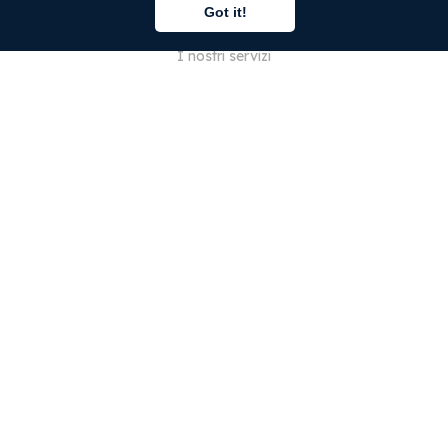
Got it!
Chi siamo
I nostri servizi
Blog
Domande frequenti
Il nostro team
Opportunità di lavoro
Note legali
Contattaci
PER I CLIENTI
Accedi
Registrati