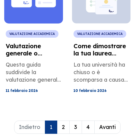
documentazione per
ottenere la tua
valutazione
riconosciuta il più
velocemente
VALUTAZIONE ACCADEMICA
VALUTAZIONE ACCADEMICA
possibile.
Valutazione
Come dimostrare
generale o
la tua laurea
valutazione corso
quando la tua
Questa guida
La tua università ha
per corso: qual è
scuola è chiusa o
suddivide la
chiuso o è
la differenza?
distrutta
valutazione generale
scomparsa a causa
in base a quella
di un conflitto? La
11 febbraio 2026
10 febbraio 2026
specifica per corso,
nostra guida ti
in modo che tu
mostra come
possa scegliere
valutare il tuo
esattamente ciò di
diploma e ricostruire
cui la tua università o
i tuoi risultati
Indietro
1
2
3
4
Avanti
il tuo datore di
accademici