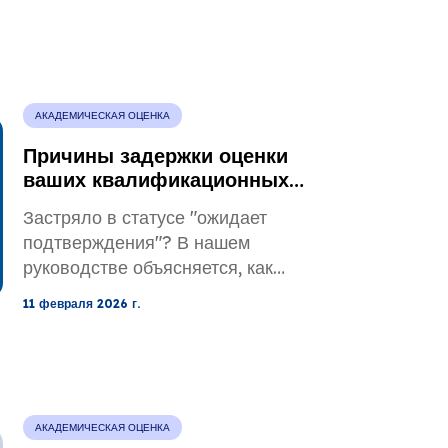
эквивалентности диплома
Laurea, пересчета кредитов
ECTS, сопоставления среднего
балла успеваемости (GPA) и
необходимых документов.
АКАДЕМИЧЕСКАЯ ОЦЕНКА
Причины задержки оценки
ваших квалификационных
документов
Застряло в статусе "ожидает
подтверждения"? В нашем
руководстве объясняется, как
устранить задержки при оценке
11 февраля 2026 г.
учетных данных и снять
блокировку с вашего отчета.
Узнайте, как избежать ошибок
перевода и пробелов в
документации, чтобы как можно
АКАДЕМИЧЕСКАЯ ОЦЕНКА
быстрее получить признанную