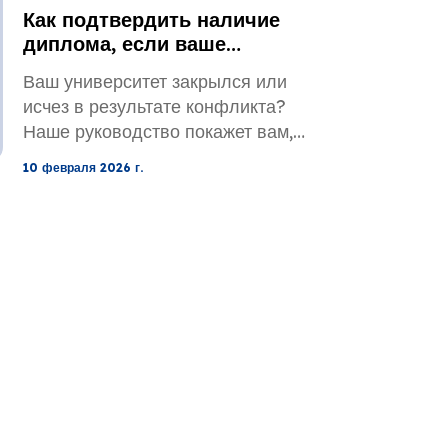
Как подтвердить наличие
оценку.
диплома, если ваше
учебное заведение закрыто
Ваш университет закрылся или
или разрушено.
исчез в результате конфликта?
Наше руководство покажет вам,
как оценить ваш диплом и
10 февраля 2026 г.
восстановить ваши
академические записи, используя
неполные данные.