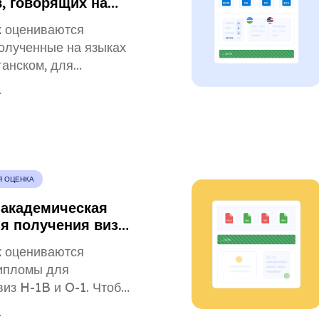
, говорящих на
 высших учебных
ак оцениваются
х.
олученные на языках
ганском, для
тов и Службы
.
а и иммиграции США
бегайте отказов,
 правила перевода и
ртируйте оценки.
Я ОЦЕНКА
 академическая
ля получения виз
иалистов.
ак оцениваются
ипломы для
виз H-1B и O-1. Чтобы
адержек, разберитесь
.