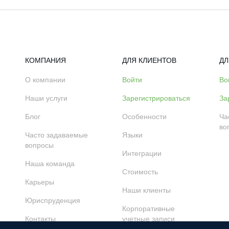
КОМПАНИЯ
ДЛЯ КЛИЕНТОВ
ДЛ
О компании
Войти
Во
Наши услуги
Зарегистрироваться
За
Блог
Особенности
Ча
во
Часто задаваемые
Языки
вопросы
Интеграции
Наша команда
Стоимость
Карьеры
Наши клиенты
Юриспруденция
Корпоративные
Контакты
учетные записи