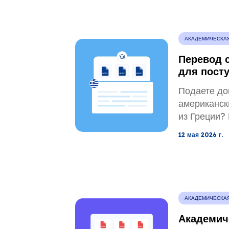
(WO), заче
заверенные
академичес
АКАДЕМИЧЕСКА
Службу гра
Перевод с
иммиграци
для пост
прием в уч
американ
Подаете до
аспиранту
американск
из Греции?
переводы с
12 мая 2026 г.
английский
об окончан
дипломов, 
оценок и а
необходимы
АКАДЕМИЧЕСКА
Академич