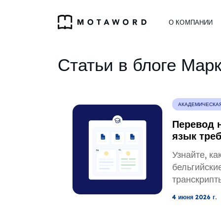
О КОМПАНИИ
Статьи в блоге Мар
АКАДЕМИЧЕСКА
Перевод 
язык треб
квалифик
Узнайте, ка
документ
бельгийски
транскрипт
высшем пр
4 июня 2026 г.
образовани
свидетельс