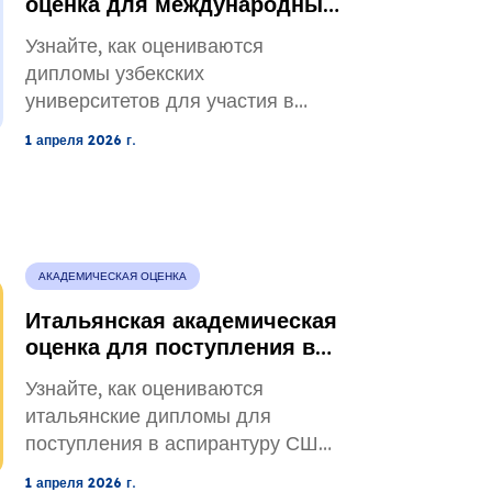
оценка для международных
стипендиальных программ
Узнайте, как оцениваются
дипломы узбекских
университетов для участия в
программах Фулбрайта и
1 апреля 2026 г.
Чевенинга. Избегайте
несоответствий в дипломах и
выполняйте требования для
получения стипендии.
АКАДЕМИЧЕСКАЯ ОЦЕНКА
Итальянская академическая
оценка для поступления в
аспирантуру.
Узнайте, как оцениваются
итальянские дипломы для
поступления в аспирантуру США.
Разберитесь в вопросах
1 апреля 2026 г.