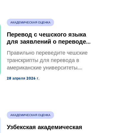
иммиграции США (USCIS) и
судов США.
АКАДЕМИЧЕСКАЯ ОЦЕНКА
Перевод с чешского языка
для заявлений о переводе в
американские
Правильно переведите чешские
университеты.
транскрипты для перевода в
американские университеты.
Узнайте о конвертации кредитов
28 апреля 2026 г.
ECTS в доллары США,
распространенных ошибках и о
том, как заверенный перевод
ускоряет одобрение.
АКАДЕМИЧЕСКАЯ ОЦЕНКА
Узбекская академическая