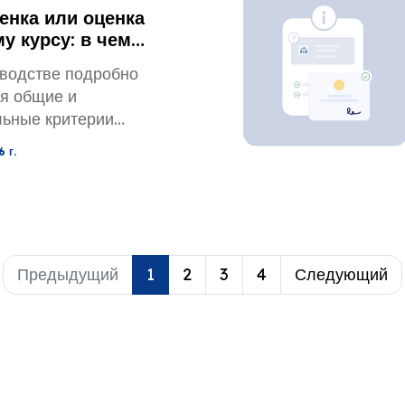
енка или оценка
у курсу: в чем
оводстве подробно
я общие и
ьные критерии
ов, чтобы вы могли
 г.
нно то, что
о вашему
ту или работодателю.
Предыдущий
1
2
3
4
Следующий