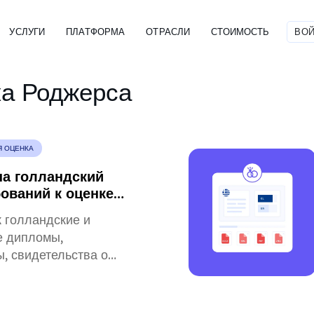
УСЛУГИ
ПЛАТФОРМА
ОТРАСЛИ
СТОИМОСТЬ
ВОЙ
ка Роджерса
Я ОЦЕНКА
на голландский
ований к оценке
ационных
к голландские и
ов в США
е дипломы,
ы, свидетельства о
офессиональном
и (HBO),
тва об окончании вуза