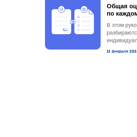
Общая оц
по каждом
разница?
В этом рук
разбираютс
индивидуал
оценки курс
11 февраля 2026
выбрать име
необходим
университе