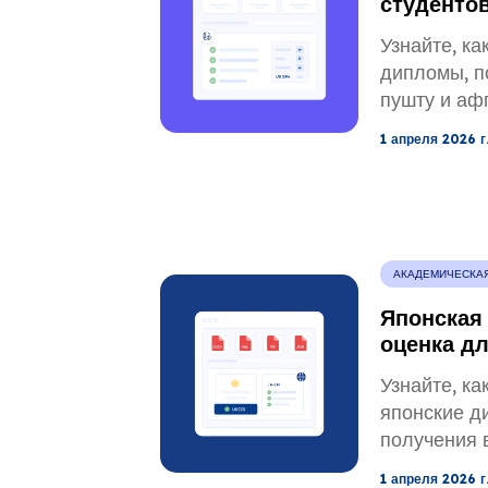
студентов
пушту, в
Узнайте, к
заведения
дипломы, п
пушту и аф
университе
1 апреля 2026 г
гражданств
(USCIS). Из
соблюдайте
точно конве
АКАДЕМИЧЕСКА
Японская
оценка д
для спец
Узнайте, к
японские д
получения 
избежать з
1 апреля 2026 г