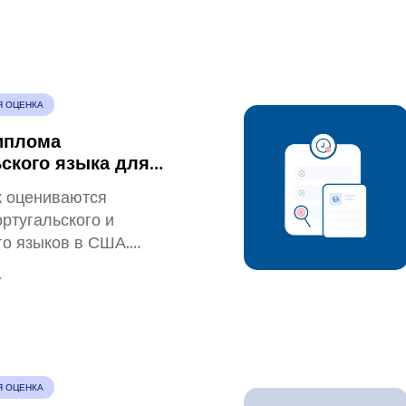
 эквивалентности визы
нвертации кредитов и
х USCIS.
Я ОЦЕНКА
иплома
ского языка для
я международной
ак оцениваются
ональной
ртугальского и
го языков в США.
ь в эквивалентности
.
ий, необходимых
 ​​​​как избежать
ненных ошибок.
Я ОЦЕНКА