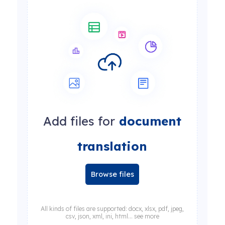
Add files for
document
translation
Browse files
All kinds of files are supported: docx, xlsx, pdf, jpeg,
csv, json, xml, ini, html... see more