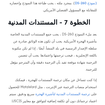
(نموذج DS-260
). بمجرد ملئه ، يجب طباعة هذا النموذج وإحضاره
للمقابلة مع المسؤول القنصلي الأمريكي.
الخطوة 7 - المستندات المدنية
بعد ملء النموذج DS-260 ، يجب جمع المستندات المدنية الخاصة
بتأشيرة الهجرة الأمريكية. يجب أن تكون هذه الوثائق صادرة عن
سلطة الإصدار الرسمية في بلد المنشأ. أيضًا ، إذا لم تكن مكتوبة
باللغة الإنجليزية ، فيجب ترجمتها واعتمادها. يجب أن تتضمن
الترجمة شهادة موقعة تفيد بأن الترجمة دقيقة وأن المترجم مؤهل
للترجمة.
إذا كنت تتساءل عن مكان ترجمة المستندات للهجرة ، فيمكنك
استخدام منصات الترجمة عبر الإنترنت ، مثل MotaWord للحصول
على
ترجمة المستندات المدنية لتأشيرة الهجرة
سريع ودقيق. سيتم
اعتماد ترجماتك دون أي تكلفة إضافية لتتوافق مع معايير USCIS.