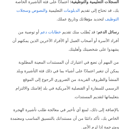
السجلات التعليمية والتوظيفية:
اعتمادًا على فئة التأشيرة الخاصة
بك، قد تحتاج إلى تقديم
الدبلومات
التعليمية
والنصوص
وسجلات
التوظيف
لتحديد مؤهلاتك وتاريخ عملك.
رسائل الدعم:
قد يُطلب منك تقديم
خطابات دعم
أو توصية من
أفراد الأسرة أو أصحاب العمل أو الأفراد الآخرين الذين يمكنهم أن
يشهدوا على شخصيتك وأهليتك.
من المهم أن تضع في اعتبارك أن المستندات المعينة المطلوبة
يمكن أن تتغير اعتمادًا على أشياء بما في ذلك فئة التأشيرة وبلد
المنشأ والظروف الفريدة. من الضروري الرجوع إلى الموقع
الرسمي للسفارة أو القنصلية الأمريكية في بلد إقامتك والالتزام
بتعليماتها لتقديم المستندات.
بالإضافة إلى ذلك، لمنع أي تأخير في معالجة طلب تأشيرة الهجرة
الخاص بك، تأكد دائمًا من أن مستنداتك بالتنسيق المناسب ومعتمدة
ومترجمة إذا لزم الأمر.