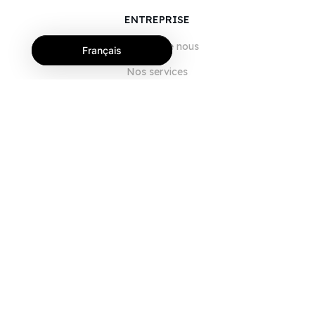
ENTREPRISE
À propos de nous
Français
Nos services
Blog
FAQ
Notre équipe
Carrières
Juridique
Nous contacter
POUR LES CLIENTS
Se connecter