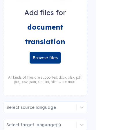
Add files for
document
translation
Browse files
All kinds of files are supported: docx, xlsx, pdf,
jpeg, csv, json, xml, ini, html... see more
Select source language
Select target language(s)