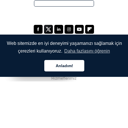
Web sitemizde en iyi deneyimi yaşamanızı sağlamak için
çerezleri kullanıyoruz.
Daha fazlasını öğrenin
ŞİRKETİMİZ
Anladım!
Hakkımızda
Türkçe
Türkçe
Türkçe
Hizmetlerimiz
Blog
SSS
Ekibimiz
Kariyer