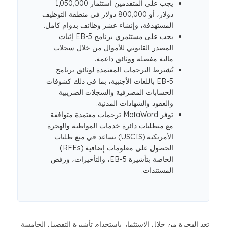
يجب على المتقدمين استثمار 1,050,000
دولار، أو 800,000 دولار في منطقة التوظيف
المستهدفة، وإنشاء عشر وظائف بدوام كامل.
يجب على مستثمري برنامج EB-5 إثبات
المصدر القانوني للأموال من خلال سجلات
مالية مفصلة ووثائق داعمة.
تُشترط الترجمات المعتمدة لوثائق برنامج
EB-5 باللغات الأجنبية، بما في ذلك كشوفات
الحسابات المصرفية والسجلات الضريبية
والعقود والشهادات المدنية.
توفر MotaWord ترجمات معتمدة متوافقة
مع متطلبات دائرة خدمات المواطنة والهجرة
الأمريكية (USCIS) تساعد في منع طلبات
الحصول على معلومات إضافية (RFEs)
الخاصة بتأشيرة EB-5، والتأخيرات، ورفض
المستندات.
تعد الهجرة من خلال الاستثمار باستخدام تأشيرة التفضيل الخامسة