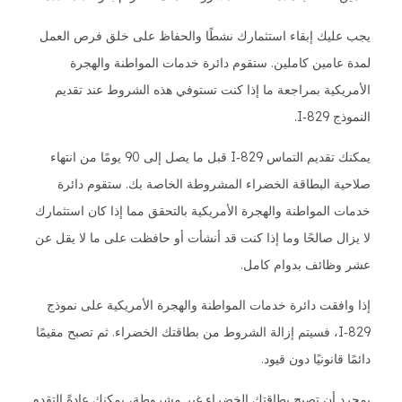
يجب عليك إبقاء استثمارك نشطًا والحفاظ على خلق فرص العمل
لمدة عامين كاملين. ستقوم دائرة خدمات المواطنة والهجرة
الأمريكية بمراجعة ما إذا كنت تستوفي هذه الشروط عند تقديم
النموذج I‑829.
يمكنك تقديم التماس I‑829 قبل ما يصل إلى 90 يومًا من انتهاء
صلاحية البطاقة الخضراء المشروطة الخاصة بك. ستقوم دائرة
خدمات المواطنة والهجرة الأمريكية بالتحقق مما إذا كان استثمارك
لا يزال صالحًا وما إذا كنت قد أنشأت أو حافظت على ما لا يقل عن
عشر وظائف بدوام كامل.
إذا وافقت دائرة خدمات المواطنة والهجرة الأمريكية على نموذج
I‑829، فسيتم إزالة الشروط من بطاقتك الخضراء. ثم تصبح مقيمًا
دائمًا قانونيًا دون قيود.
بمجرد أن تصبح بطاقتك الخضراء غير مشروطة، يمكنك عادةً التقدم