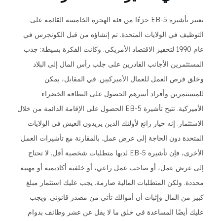
تعتبر تأشيرة EB-5 جزءًا من فئة الهجرة الخامسة القائمة على
التوظيف في الولايات المتحدة. تم إنشاؤه من قبل الكونجرس في
عام 1990 لتحفيز الاقتصاد الأمريكي. وكانت الفكرة بسيطة: جذب
المستثمرين الأجانب القادرين على جلب رأس المال إلى البلاد
وخلق فرص العمل للعمال الأميركيين. في المقابل، يمكن
للمستثمرين وأفراد أسرهم الحصول على البطاقة الخضراء
الأميركية. تتيح تأشيرة EB-5 الحصول على الإقامة الدائمة من خلال
الاستثمار. إنه خيار رائع لأولئك الذين يريدون العيش في الولايات
المتحدة دون الحاجة إلى عرض عمل. بالمقارنة مع تأشيرات العمل
الأخرى، فإن تأشيرة EB-5 لديها متطلبات شخصية أقل. لا تحتاج
إلى عرض عمل، أو صاحب عمل راعي، أو خلفية أكاديمية أو مهنية
محددة. ولكن المتطلبات المالية صارمة. يجب عليك استثمار مبلغ
كبير من المال وإثبات أن أموالك تأتي من مصدر قانوني. ويجب
عليك أيضًا المساعدة في خلق ما لا يقل عن عشر وظائف بدوام