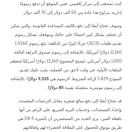
كنت ستذهب إلى مركز إقليمي، فمن المتوقع أن تدفع رسومًا
إدارية. يتراوح هذا عادة من 50 ألف دولار إلى 70 ألف دولار.
وسوف تحتاج أيضًا إلى دفع تكاليف المساعدة القانونية، والتي يمكن
أن تختلف بشكل كبير اعتمادًا على حالتك وموقعك. تشكل رسوم
تقديم طلبات USCIS جزءًا كبيرًا من التكلفة. تبلغ رسوم I‑526E
11,160 دولارًا أمريكيًا، بالإضافة إلى رسوم صندوق النزاهة البالغة
1,000 دولار أمريكي، ليصبح المجموع 12,160 دولارًا أمريكيًا لمعظم
الملفات الأولية. في وقت لاحق من العملية، يجب عليك تقديم
النموذج I‑829 لإزالة الشروط. الرسوم هي
9,525 دولارًا
، بالإضافة
إلى رسوم بيومترية منفصلة بقيمة
85 دولارًا
.
قد تحتاج أيضًا إلى دفع مبالغ صغيرة مقابل الترجمات المعتمدة،
وإعداد المستندات، وخدمات البريد السريع. على الرغم من أنها
باهظة الثمن، يرى العديد من المستثمرين أن تأشيرة EB-5 هي
طريق موثوق للحصول على البطاقة الخضراء لهم ولعائلاتهم.