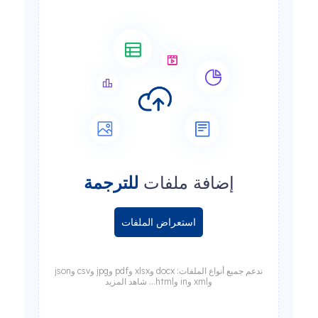
إضافة ملفات
للترجمة
استعراض الملفات
ندعم جميع أنواع الملفات: docx وxlsx وpdf وjpg وcsv وjson
وxml وin وhtml... شاهد المزيد