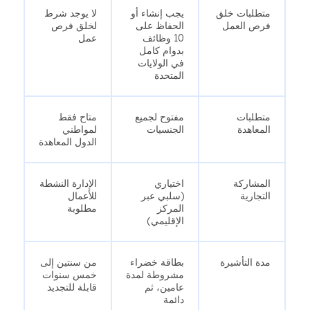
متطلبات خلق
يجب إنشاء أو
لا يوجد شرط
فرص العمل
الحفاظ على
لخلق فرص
10 وظائف
عمل
بدوام كامل
في الولايات
المتحدة
متطلبات
مفتوح لجميع
متاح فقط
المعاهدة
الجنسيات
لمواطني
الدول المعاهدة
المشاركة
اختياري
الإدارة النشطة
التجارية
(سلبي عبر
للأعمال
المركز
مطلوبة
الإقليمي)
مدة التأشيرة
بطاقة خضراء
من سنتين إلى
مشروطة لمدة
خمس سنوات
عامين، ثم
قابلة للتجديد
دائمة