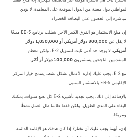
تأشيرة
E‑2
هي تأشيرة مؤقتة غير مخصصة للهجرة. إنه متاح فقط
لمواطني دول معينة من الدول الموقعة على المعاهدة. لا يؤدي
مباشرة إلى الحصول على البطاقة الخضراء.
إن مبلغ الاستثمار هو الفرق الكبير الآخر. يتطلب برنامج EB-5 مبلغًا
لا يقل عن
800,000 دولار أمريكي أو 1,050,000 دولار
أمريكي
. لا يوجد حد أدنى ثابت للتمويل E-2، ولكن معظم
المتقدمين الناجحين يستثمرون
100,000 دولار أو أكثر
.
مع E‑2، يجب عليك إدارة الأعمال بشكل نشط. يسمح خيار المركز
الإقليمي EB-5 بالاستثمار السلبي.
بالإضافة إلى ذلك، يجب تجديد تأشيرة E-2 كل بضع سنوات. يمكنك
البقاء على المدى الطويل، ولكن فقط طالما ظل العمل نشطًا
ومربحًا.
إذن، أيهما يجب عليك أن تختار؟ إذا كان هدفك هو الإقامة الدائمة