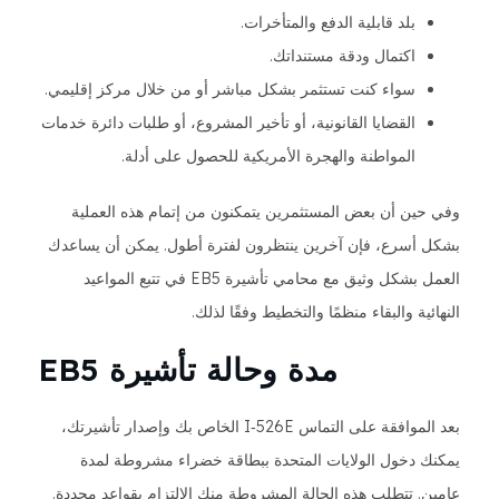
بلد قابلية الدفع والمتأخرات.
اكتمال ودقة مستنداتك.
سواء كنت تستثمر بشكل مباشر أو من خلال مركز إقليمي.
القضايا القانونية، أو تأخير المشروع، أو طلبات دائرة خدمات
المواطنة والهجرة الأمريكية للحصول على أدلة.
وفي حين أن بعض المستثمرين يتمكنون من إتمام هذه العملية
بشكل أسرع، فإن آخرين ينتظرون لفترة أطول. يمكن أن يساعدك
العمل بشكل وثيق مع محامي تأشيرة EB5 في تتبع المواعيد
النهائية والبقاء منظمًا والتخطيط وفقًا لذلك.
مدة وحالة تأشيرة EB5
بعد الموافقة على التماس I‑526E الخاص بك وإصدار تأشيرتك،
يمكنك دخول الولايات المتحدة ببطاقة خضراء مشروطة لمدة
عامين. تتطلب هذه الحالة المشروطة منك الالتزام بقواعد محددة.