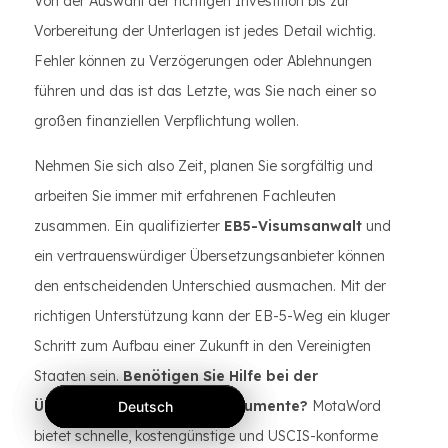
Von der Auswahl der richtigen Investition bis zur
Vorbereitung der Unterlagen ist jedes Detail wichtig.
Fehler können zu Verzögerungen oder Ablehnungen
führen und das ist das Letzte, was Sie nach einer so
großen finanziellen Verpflichtung wollen.
Nehmen Sie sich also Zeit, planen Sie sorgfältig und
arbeiten Sie immer mit erfahrenen Fachleuten
zusammen. Ein qualifizierter
EB5-Visumsanwalt
und
ein vertrauenswürdiger Übersetzungsanbieter können
den entscheidenden Unterschied ausmachen. Mit der
richtigen Unterstützung kann der EB-5-Weg ein kluger
Schritt zum Aufbau einer Zukunft in den Vereinigten
Staaten sein.
Benötigen Sie Hilfe bei der
Übersetzung Ihrer EB-5-Dokumente?
MotaWord
Deutsch
Deutsch
Deutsch
bietet schnelle, kostengünstige und USCIS-konforme