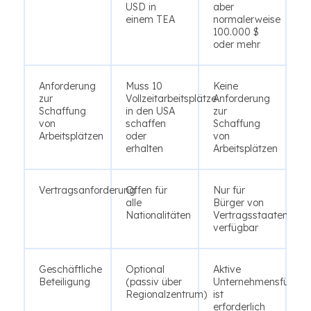
USD in
aber
einem TEA
normalerweise
100.000 $
oder mehr
Anforderung
Muss 10
Keine
zur
Vollzeitarbeitsplätze
Anforderung
Schaffung
in den USA
zur
von
schaffen
Schaffung
Arbeitsplätzen
oder
von
erhalten
Arbeitsplätzen
Vertragsanforderung
Offen für
Nur für
alle
Bürger von
Nationalitäten
Vertragsstaaten
verfügbar
Geschäftliche
Optional
Aktive
Beteiligung
(passiv über
Unternehmensführun
Regionalzentrum)
ist
erforderlich