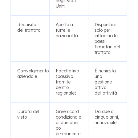
negli Stati
Uniti
Requisito
Aperto a
Disponibile
del trattato
tutte le
solo per i
nazionalità
cittadini dei
paesi
firmatari del
trattato
Coinvolgimento
Facoltativo
È richiesta
aziendale
(passivo
una
tramite
gestione
centro
attiva
regionale)
dell'attività
Durata del
Green card
Da due a
visto
condizionale
cinque anni,
di due anni,
rinnovabile
poi
permanente