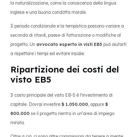
la naturalizzazione, come la conoscenza della lingua
inglese e una buona condotta morale.
Il periodo condizionale e la tempistica possono variare a
seconda di ritardi, paese di fatturazione o modifiche al
progetto. Un
avvocato esperto in visti EB5
può aiutarti
a rispettare i tempi ed evitare insidie.
Ripartizione dei costi del
visto EB5
Il costo principale del visto EB-5 è l'investimento di
capitale. Dovrai investire
$ 1.050.000
, oppure
$
800.000
se il progetto rientra in un'area di impiego
mirata.
Oltre a ciò, ci sono altre commissioni da tenere a mente.