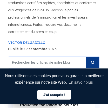
traductions certifiées rapides, abordables et conformes
aux exigences de l'USCIS. Reconnue par les
professionnels de l'immigration et les investisseurs
internationaux. Faites traduire vos documents
correctement du premier coup.
VICTOR DELGADILLO
Publié le 19 septembre 2025
Nous utilisons des cookies pour vous garantir la meilleure
Articles connexes
expérience sur notre site Web.
En savoir plus
J'ai compris !
IMMIGRATION
Français
Français
Français
Traduction thaïlandaise pour les