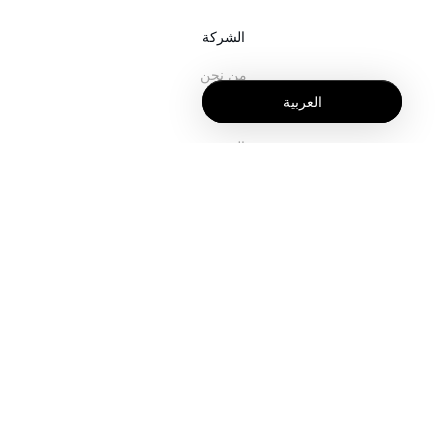
الشركة
من نحن
العربية
خدماتنا
المدونة
الأسئلة الشائعة
فريقنا
الوظائف
المجال القانوني
اتصل بنا
للعملاء
تسجيل الدخول