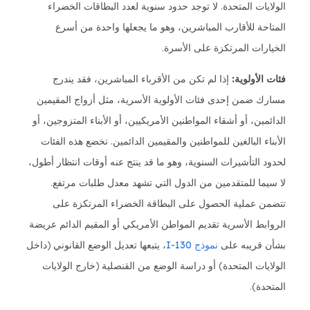
الولايات المتحدة. لا توجد حدود سنوية لعدد البطاقات الخضراء
المتاحة للأقارب المباشرين، وهو ما يجعلها واحدة من أسرع
الخيارات المرتكزة على الأسرة.
فئات الأولوية:
إذا لم تكن من الأقرباء المباشرين، فقد يندرج
مسارك ضمن إحدى فئات الأولوية الأسرية، مثل أزواج المقيمين
الدائمين، أو أشقاء المواطنين الأمريكيين، أو الأبناء المتزوجين، أو
الأبناء البالغين للمواطنين والمقيمين الدائمين. تخضع هذه الفئات
لحدود التأشيرات السنوية، وهو ما قد ينتج عنه أوقات انتظار أطول،
لا سيما للمتقدمين من الدول التي تشهد معدل طلبات مرتفع.
تتضمن عملية الحصول على البطاقة الخضراء المرتكزة على
الروابط الأسرية تقديم المواطن الأمريكي أو المقيم الدائم عريضة
بشأن قريبه على
نموذج I-130
، يتبعها تعديل الوضع القانوني (داخل
الولايات المتحدة) أو دراسة الوضع من القنصلية (خارج الولايات
المتحدة).