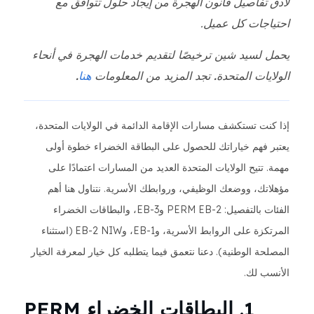
لأدق تفاصيل قانون الهجرة من إيجاد حلول تتوافق مع
احتياجات كل عميل.
يحمل لسيد شين ترخيصًا لتقديم خدمات الهجرة في أنحاء
الولايات المتحدة. تجد المزيد من المعلومات
هنا
.
إذا كنت تستكشف مسارات الإقامة الدائمة في الولايات المتحدة،
يعتبر فهم خياراتك للحصول على البطاقة الخضراء خطوة أولى
مهمة. تتيح الولايات المتحدة العديد من المسارات اعتمادًا على
مؤهلاتك، ووضعك الوظيفي، وروابطك الأسرية. نتناول هنا أهم
الفئات بالتفصيل: PERM EB-2 وEB-3، والبطاقات الخضراء
المرتكزة على الروابط الأسرية، وEB-1، وEB-2 NIW (استثناء
المصلحة الوطنية). دعنا نتعمق فيما يتطلبه كل خيار لمعرفة الخيار
الأنسب لك.
1. البطاقات الخضراء PERM