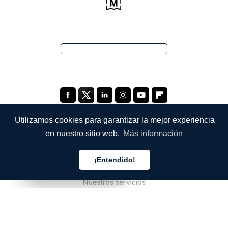
Utilizamos cookies para garantizar la mejor experiencia
en nuestro sitio web.
Más información
EMPRESA
¡Entendido!
Quiénes somos
Español
Español
Español
Nuestros servicios
Blog
Preguntas frecuentes