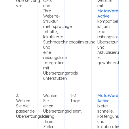
Übersetzung
CMS
Website
vor.
und
mit
Ihre
MotaWord
Website-
Active
Struktur
kompatibel
mehrsprachige
ist, um
Inhalte,
eine
lokalisierte
reibungslose
Suchmaschinenoptimierung
Übersetzung
und
und
eine
Aktualisierung
reibungslose
zu
Integration
gewährleisten.
mit
Übersetzungstools
unterstützen.
3.
Wählen
1–3
MotaWord
Wählen
Sie
Tage
Active
Sie die
einen
bietet
passende
Übersetzungsdienst,
schnelle,
Übersetzungslösung
der
kostengünstige
Ihren
und
Zielen,
kollaborative