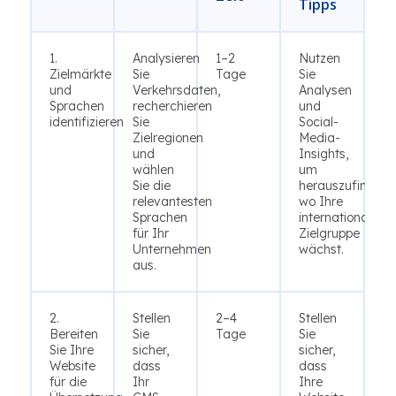
Tipps
1.
Analysieren
1–2
Nutzen
Zielmärkte
Sie
Tage
Sie
und
Verkehrsdaten,
Analysen
Sprachen
recherchieren
und
identifizieren
Sie
Social-
Zielregionen
Media-
und
Insights,
wählen
um
Sie die
herauszufinden,
relevantesten
wo Ihre
Sprachen
internationale
für Ihr
Zielgruppe
Unternehmen
wächst.
aus.
2.
Stellen
2–4
Stellen
Bereiten
Sie
Tage
Sie
Sie Ihre
sicher,
sicher,
Website
dass
dass
für die
Ihr
Ihre