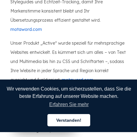
Styleguides und Echtzeit-Tracking, damit Ihre
Markenstimme konsistent bleibt und Ihr
Übersetzungsprozess effizient gestaltet wird.
motaword.com
Unser Produkt „Active“ wurde speziell für mehrsprachige
Websites entwickelt. Es kümmert sich um alles – von Text
und Multimedia bis hin zu CSS und Schriftarten –, sodass
Ihre Website in jeder Sprache und Region korrekt
aussieht und funktioniert.
motaword.com
Wir verwenden Cookies, um sicherzustellen, dass Sie die
Wir kennen die typischen Herausforderungen bei
beste Erfahrung auf unserer Website machen.
Übersetzungen, wie etwa uneinheitliche Terminologie,
Erfahren Sie mehr
Fehler bei der Suchmaschinenoptimierung und kulturelle
Verstanden!
Missverständnisse. Wir entwickeln unsere
Deutsch
Deutsch
Deutsch
Dienstleistungen so, dass sie vermieden werden. Mit