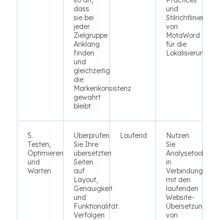
so an,
Practices
dass
und
sie bei
Stilrichtlinien
jeder
von
Zielgruppe
MotaWord
Anklang
für die
finden
Lokalisierung.
und
gleichzeitig
die
Markenkonsistenz
gewahrt
bleibt.
5.
Überprüfen
Laufend
Nutzen
Testen,
Sie Ihre
Sie
Optimieren
übersetzten
Analysetools
und
Seiten
in
Warten
auf
Verbindung
Layout,
mit den
Genauigkeit
laufenden
und
Website-
Funktionalität.
Übersetzungsdie
Verfolgen
von