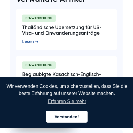
EINWANDERUNG
Thailändische Übersetzung für US-
Visa- und Einwanderungsanträge
Lesen ➞
EINWANDERUNG
Beglaubigte Kasachisch-Englisch-
Übersetzung für US-
Stipendienbewerbungen
Wir verwenden Cookies, um sicherzustellen, dass Sie die
beste Erfahrung auf unserer Website machen.
Lesen ➞
Erfahren Sie mehr
ALLE BLOG-POSTS ANSEHEN
Verstanden!
Deutsch
Deutsch
Deutsch