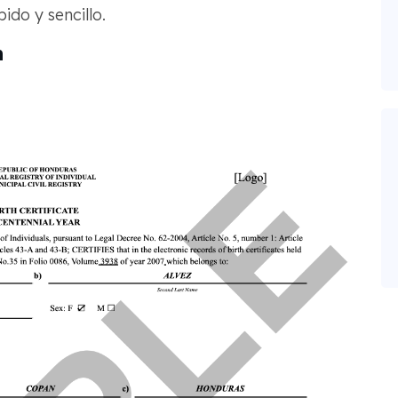
do y sencillo.
n