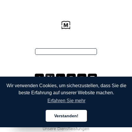
Wir verwenden Cookies, um sicherzustellen, dass Sie die
beste Erfahrung auf unserer Website machen.
Erfahren Sie mehr
UNTERNEHMEN
Verstanden!
Über uns
Deutsch
Deutsch
Deutsch
Unsere Dienstleistungen