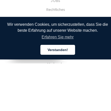
JOBS
Rechtliches
Kontaktieren Sie uns
Wir verwenden Cookies, um sicherzustellen, dass Sie die
beste Erfahrung auf unserer Website machen.
FÜR KUNDEN
Erfahren Sie mehr
Anmelden
Verstanden!
Deutsch
Deutsch
Deutsch
Registrieren
Merkmale
Sprachen
Integrationen
Preise
Kunden-Showcases
Firmenkonten