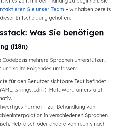
, ist es Zeit, mit der Planung zu beginnen. Sie
ntaktieren Sie unser Team
– wir haben bereits
ieser Entscheidung geholfen.
sstack: Was Sie benötigen
ung (i18n)
re Codebasis mehrere Sprachen unterstützen.
ht und sollte Folgendes umfassen:
mte für den Benutzer sichtbare Text befindet
AML, .strings, .xliff). MotaWord unterstützt
ativ.
hwertiges Format – zur Behandlung von
ableninterpolation in verschiedenen Sprachen
bisch, Hebräisch oder andere von rechts nach