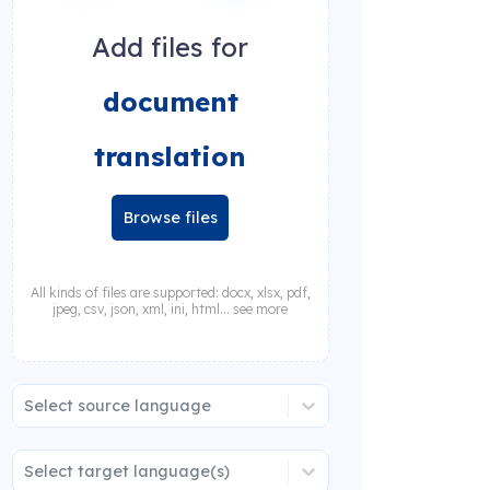
Add files for
document
translation
Browse files
All kinds of files are supported: docx, xlsx, pdf,
jpeg, csv, json, xml, ini, html... see more
Select source language
Select target language(s)