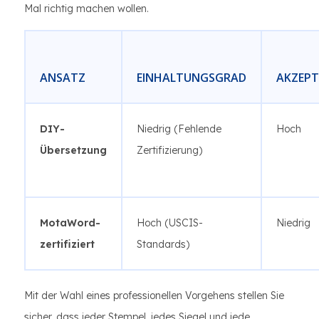
Mal richtig machen wollen.
ANSATZ
EINHALTUNGSGRAD
AKZEPT
DIY-
Niedrig (Fehlende
Hoch
Übersetzung
Zertifizierung)
MotaWord-
Hoch (USCIS-
Niedrig
zertifiziert
Standards)
Mit der Wahl eines professionellen Vorgehens stellen Sie
sicher, dass jeder Stempel, jedes Siegel und jede