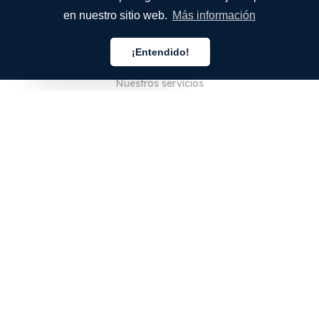
en nuestro sitio web.
Más información
EMPRESA
¡Entendido!
Quiénes somos
Español
Nuestros servicios
Blog
Preguntas frecuentes
Nuestro equipo
Empleo
Legal
Póngase en contacto con nosotros
PARA CLIENTES
Iniciar sesión