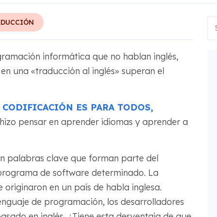
ADUCCIÓN
gramación informática que no hablan inglés,
 en una «traducción al inglés» superan el
 CODIFICACIÓN ES PARA TODOS,
izo pensar en aprender idiomas y aprender a
en palabras clave que forman parte del
n programa de software determinado. La
 originaron en un país de habla inglesa.
lenguaje de programación, los desarrolladores
asado en inglés. ¿Tiene esta desventaja de que