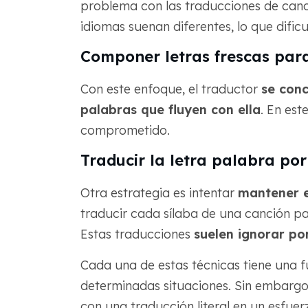
problema con las traducciones de can
idiomas suenan diferentes, lo que dificu
Componer letras frescas par
Con este enfoque, el traductor
se conc
palabras que fluyen con ella
. En est
comprometido.
Traducir la letra palabra po
Otra estrategia es intentar
mantener el
traducir cada sílaba de una canción par
Estas traducciones
suelen ignorar po
Cada una de estas técnicas tiene una fu
determinadas situaciones. Sin embargo
con una traducción literal en un esfuerz