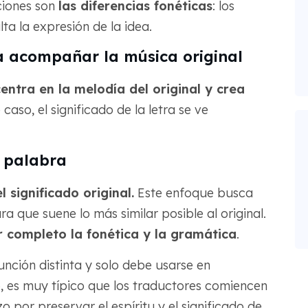
ciones son
las diferencias fonéticas
: los
lta la expresión de la idea.
a acompañar la música original
entra en la melodía del original y crea
e caso, el significado de la letra se ve
r palabra
 significado original.
Este enfoque busca
a que suene lo más similar posible al original.
r completo la fonética y la gramática
.
nción distinta y solo debe usarse en
, es muy típico que los traductores comiencen
o por preservar el espíritu y el significado de