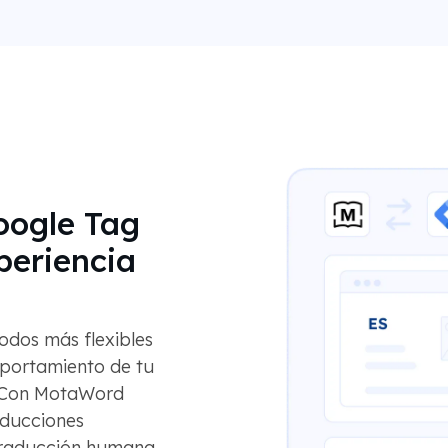
oogle Tag
periencia
odos más flexibles
mportamiento de tu
l. Con MotaWord
aducciones
traducción humana,