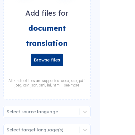
Add files for
document
translation
Browse files
All kinds of files are supported: docx, xlsx, pdf,
jpeg, csv, json, xml, ini, html... see more
Select source language
Select target language(s)