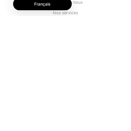
À propos de nous
Français
Nos services
Blog
FAQ
Notre équipe
Carrières
Juridique
Nous contacter
POUR LES CLIENTS
Se connecter
S'inscrire
Fonctionnalités