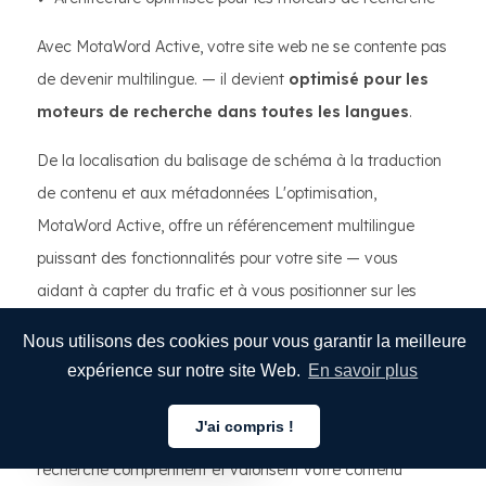
Avec MotaWord Active, votre site web ne se contente pas
de devenir multilingue. — il devient
optimisé pour les
moteurs de recherche dans toutes les langues
.
De la localisation du balisage de schéma à la traduction
de contenu et aux métadonnées L'optimisation,
MotaWord Active, offre un référencement multilingue
puissant des fonctionnalités pour votre site — vous
aidant à capter du trafic et à vous positionner sur les
moteurs de recherche. résultats et gagnez en visibilité
Nous utilisons des cookies pour vous garantir la meilleure
dans les moteurs de recherche du monde entier.
expérience sur notre site Web.
En savoir plus
Si votre objectif est la croissance mondiale, c'est la
J'ai compris !
stratégie qui garantit la recherche Les moteurs de
Français
recherche comprennent et valorisent votre contenu