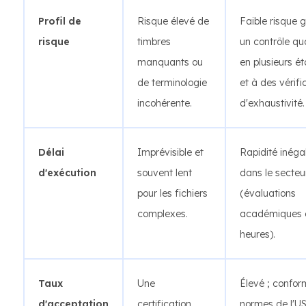
Profil de
Risque élevé de
Faible risque 
risque
timbres
un contrôle qua
manquants ou
en plusieurs é
de terminologie
et à des vérifi
incohérente.
d'exhaustivité.
Délai
Imprévisible et
Rapidité inéga
d'exécution
souvent lent
dans le secteu
pour les fichiers
(évaluations
complexes.
académiques 
heures).
Taux
Une
Élevé ; confo
d'acceptation
certification
normes de l'U