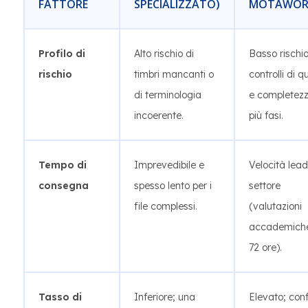
FATTORE
SPECIALIZZATO)
MOTAWOR
Profilo di
Alto rischio di
Basso rischi
rischio
timbri mancanti o
controlli di q
di terminologia
e completezz
incoerente.
più fasi.
Tempo di
Imprevedibile e
Velocità lead
consegna
spesso lento per i
settore
file complessi.
(valutazioni
accademiche
72 ore).
Tasso di
Inferiore; una
Elevato; con