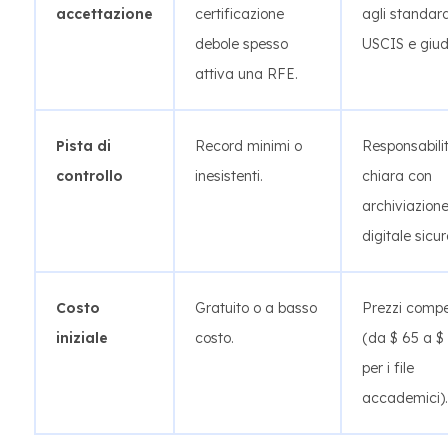
accettazione
certificazione
agli standar
debole spesso
USCIS e giudi
attiva una RFE.
Pista di
Record minimi o
Responsabili
controllo
inesistenti.
chiara con
archiviazion
digitale sicur
Costo
Gratuito o a basso
Prezzi compet
iniziale
costo.
(da $ 65 a $
per i file
accademici).