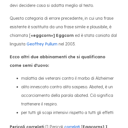
devi decidere cosa si adatta meglio al testo.
Questa categoria di errore precedente, in cui una frase
esistente è sostituita da una frase simile e plausibile, è
chiamata [
«eggcorn»] Eggcorn
ed è stata coniata dal
linguista
Geoffrey Pullum
nel 2003.
Ecco altri due abbinamenti che si qualificano
come semi d'uovo:
malattia dei veterani contro il morbo di Alzheimer
alito innescato contro alito sospeso. Abated, è un
accorciamento della parola abated. Ciò significa
trattenere il respiro.
per tutti gli scopi intensivi rispetto a tutti gli effetti
Pericoli correlati
[] Pericoli
correlati
[
Eggcorns] I