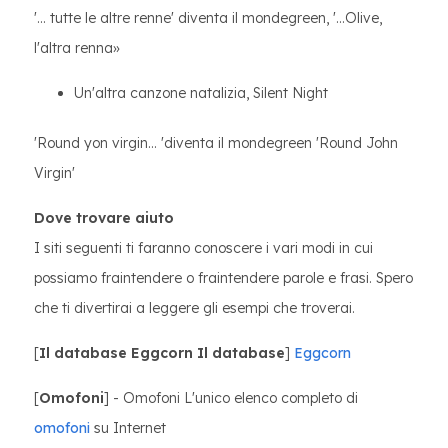
'... tutte le altre renne' diventa il mondegreen, '...Olive,
l'altra renna»
Un'altra canzone natalizia, Silent Night
'Round yon virgin... 'diventa il mondegreen 'Round John
Virgin'
Dove trovare aiuto
I siti seguenti ti faranno conoscere i vari modi in cui
possiamo fraintendere o fraintendere parole e frasi. Spero
che ti divertirai a leggere gli esempi che troverai.
[
Il database Eggcorn Il database
]
Eggcorn
[
Omofoni
] - Omofoni L'unico elenco completo di
omofoni
su Internet