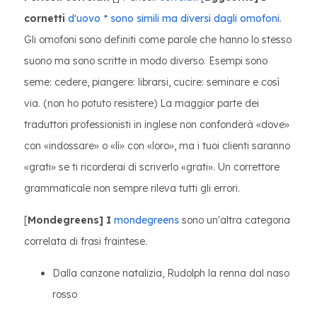
cornetti
d'uovo * sono simili ma diversi dagli omofoni
.
Gli omofoni sono definiti come parole che hanno lo stesso
suono ma sono scritte in modo diverso. Esempi sono
seme: cedere, piangere: librarsi, cucire: seminare e così
via. (non ho potuto resistere) La maggior parte dei
traduttori professionisti in inglese non confonderà «dove»
con «indossare» o «lì» con «loro», ma i tuoi clienti saranno
«grati» se ti ricorderai di scriverlo «grati». Un correttore
grammaticale non sempre rileva tutti gli errori.
[
Mondegreens] I
mondegreens
sono un'altra categoria
correlata di frasi fraintese.
Dalla canzone natalizia, Rudolph la renna dal naso
rosso