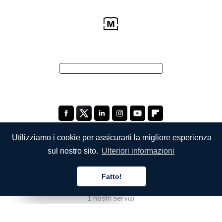
Utilizziamo i cookie per assicurarti la migliore esperienza
sul nostro sito.
Ulteriori informazioni
SOCIETÀ
Fatto!
Chi siamo
Italiano
Italiano
Italiano
I nostri servizi
Blog