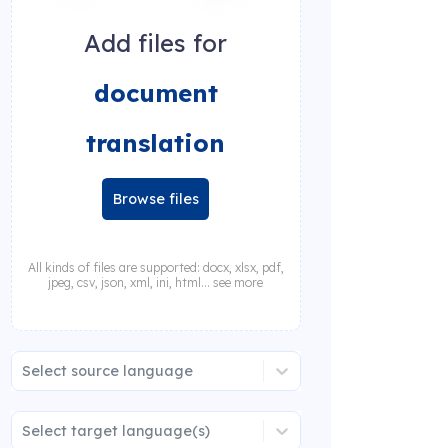
Add files for
document
translation
Browse files
All kinds of files are supported: docx, xlsx, pdf,
jpeg, csv, json, xml, ini, html... see more
Select source language
Select target language(s)