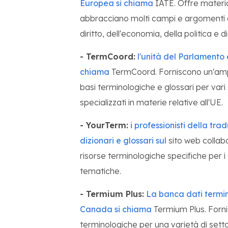
Europea si chiama
IATE. Offre material
abbracciano molti campi e argomenti di
diritto, dell'economia, della politica e d
- TermCoord:
l'unità del Parlamento
chiama
TermCoord. Forniscono un'ampi
basi terminologiche e glossari per vari 
specializzati in materie relative all'UE.
- YourTerm:
i professionisti della tr
dizionari e glossari sul
sito web collab
risorse terminologiche specifiche per i 
tematiche.
- Termium Plus:
La banca dati termin
Canada si chiama
Termium Plus. Fornis
terminologiche per una varietà di settor