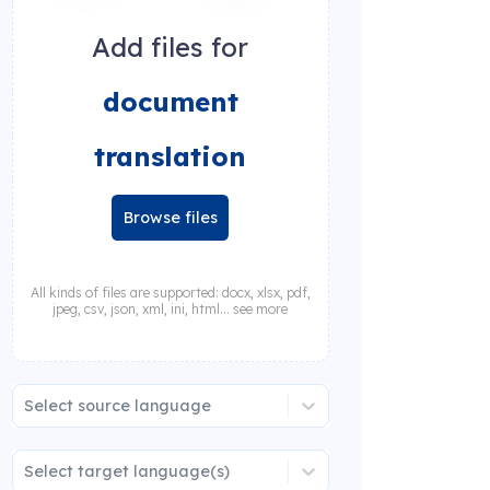
Add files for
document
translation
Browse files
All kinds of files are supported: docx, xlsx, pdf,
jpeg, csv, json, xml, ini, html... see more
Select source language
Select target language(s)