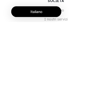
SOCIETÀ
Chi siamo
Italiano
I nostri servizi
Blog
Domande frequenti
Il nostro team
Opportunità di lavoro
Note legali
Contattaci
PER I CLIENTI
Accedi
Registrati