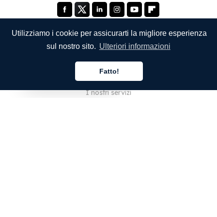
Utilizziamo i cookie per assicurarti la migliore esperienza
sul nostro sito.
Ulteriori informazioni
SOCIETÀ
Fatto!
Chi siamo
Italiano
I nostri servizi
Blog
Domande frequenti
Il nostro team
Opportunità di lavoro
Note legali
Contattaci