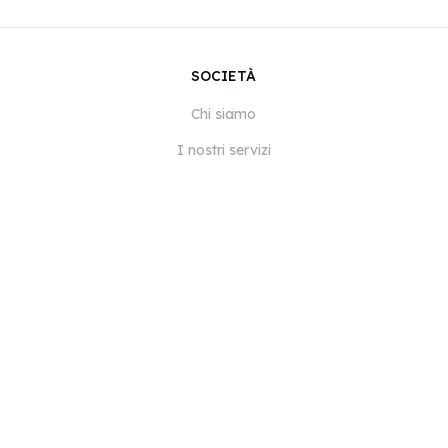
SOCIETÀ
Chi siamo
I nostri servizi
Blog
Domande frequenti
Il nostro team
Opportunità di lavoro
Note legali
Contattaci
PER I CLIENTI