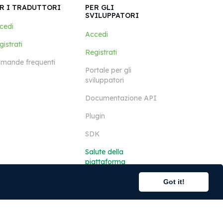
R I TRADUTTORI
PER GLI
SVILUPPATORI
cedi
Accedi
istrati
Registrati
mande frequenti
Portale per gli
sviluppatori
Documentazione API
Plugin
SDK
Salute della
piattaforma
Got it!