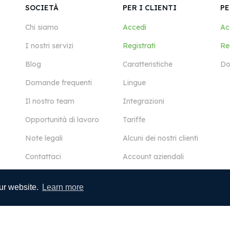
SOCIETÀ
PER I CLIENTI
PE
Chi siamo
Accedi
Ac
I nostri servizi
Registrati
Reg
Blog
Caratteristiche
Do
Domande frequenti
Lingue
Il nostro team
Integrazioni
Opportunità di lavoro
Tariffe
Note legali
Alcuni dei nostri clienti
Contattaci
Account aziendali
ur website.
Learn more