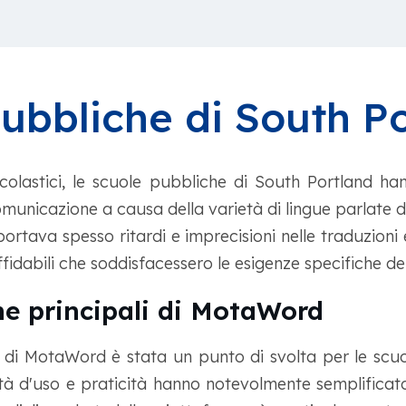
ubbliche di South P
scolastici, le scuole pubbliche di South Portland h
comunicazione a causa della varietà di lingue parlate da
ortava spesso ritardi e imprecisioni nelle traduzioni 
ffidabili che soddisfacessero le esigenze specifiche del
he principali di MotaWord
 di MotaWord è stata un punto di svolta per le scu
ità d'uso e praticità hanno notevolmente semplificato 