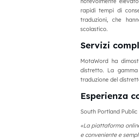
notevolmente elevato.
rapidi tempi di cons
traduzioni, che hann
scolastico.
Servizi compl
MotaWord ha dimostra
distretto. La gamma
traduzione del distret
Esperienza c
South Portland Public
«La piattaforma online
e conveniente e semplif