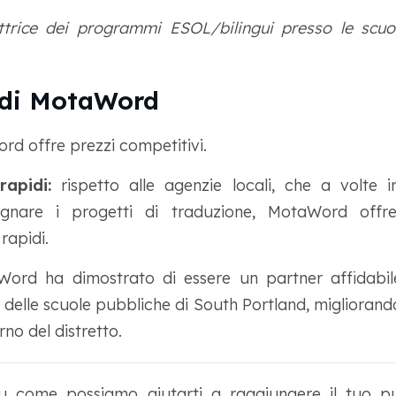
ettrice dei programmi ESOL/bilingui presso le scuo
 di MotaWord
d offre prezzi competitivi.
apidi:
rispetto alle agenzie locali, che a volte
gnare i progetti di traduzione, MotaWord offr
rapidi.
ord ha dimostrato di essere un partner affidabile
 delle scuole pubbliche di South Portland, migliorand
rno del distretto.
su come possiamo aiutarti a raggiungere il tuo p