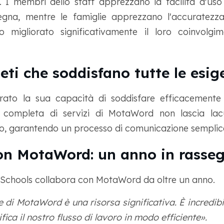
 I membri dello staff apprezzano la facilità d'uso
egna, mentre le famiglie apprezzano l'accuratezza
o migliorato significativamente il loro coinvolgim
eti che soddisfano tutte le esig
to la sua capacità di soddisfare efficacemente 
 completa di servizi di MotaWord non lascia lacu
to, garantendo un processo di comunicazione semplice
on MotaWord: un anno in rasse
 Schools collabora con MotaWord da oltre un anno.
 di MotaWord è una risorsa significativa. È incredib
ica il nostro flusso di lavoro in modo efficiente».